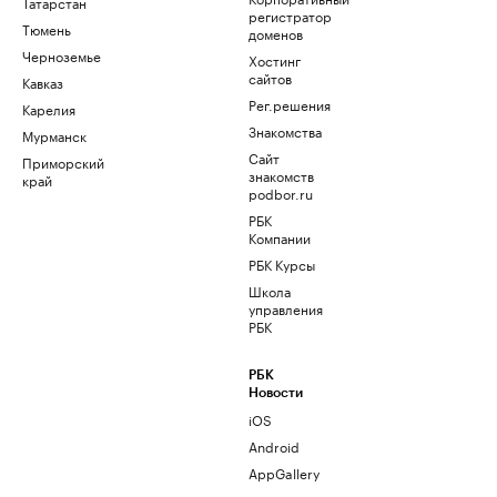
Татарстан
регистратор
Тюмень
доменов
Черноземье
Хостинг
сайтов
Кавказ
Рег.решения
Карелия
Знакомства
Мурманск
Сайт
Приморский
знакомств
край
podbor.ru
РБК
Компании
РБК Курсы
Школа
управления
РБК
РБК
Новости
iOS
Android
AppGallery