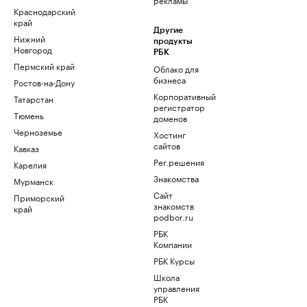
Краснодарский
край
Другие
Нижний
продукты
Новгород
РБК
Пермский край
Облако для
бизнеса
Ростов-на-Дону
Корпоративный
Татарстан
регистратор
Тюмень
доменов
Черноземье
Хостинг
сайтов
Кавказ
Рег.решения
Карелия
Знакомства
Мурманск
Сайт
Приморский
знакомств
край
podbor.ru
РБК
Компании
РБК Курсы
Школа
управления
РБК