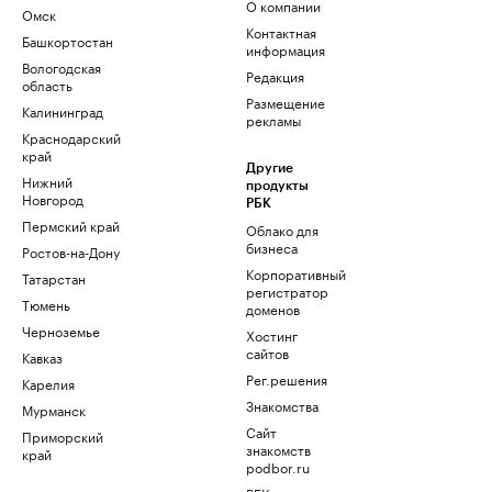
О компании
Омск
Контактная
Башкортостан
информация
Вологодская
Редакция
область
Размещение
Калининград
рекламы
Краснодарский
край
Другие
Нижний
продукты
Новгород
РБК
Пермский край
Облако для
бизнеса
Ростов-на-Дону
Корпоративный
Татарстан
регистратор
Тюмень
доменов
Черноземье
Хостинг
сайтов
Кавказ
Рег.решения
Карелия
Знакомства
Мурманск
Сайт
Приморский
знакомств
край
podbor.ru