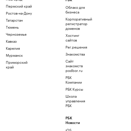
РБК
Пермский край
Облако для
бизнеса
Ростов-на-Дону
Корпоративный
Татарстан
регистратор
Тюмень
доменов
Черноземье
Хостинг
сайтов
Кавказ
Рег.решения
Карелия
Знакомства
Мурманск
Сайт
Приморский
знакомств
край
podbor.ru
РБК
Компании
РБК Курсы
Школа
управления
РБК
РБК
Новости
iOS