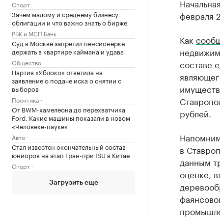
Начальная
Спорт
февраля 2
Зачем малому и среднему бизнесу
облигации и что важно знать о бирже
РБК и МСП Банк
Как
сообщ
Суд в Москве запретил пенсионерке
недвижим
держать в квартире каймана и удава
составе 
Общество
Партия «Яблоко» ответила на
являющег
заявление о подаче иска о снятии с
имуществ
выборов
Ставропол
Политика
От BWM-хамелеона до перехватчика
рублей.
Ford. Какие машины показали в новом
«Человеке-пауке»
Напомним
Авто
Стал известен окончательный состав
в Ставро
юниоров на этап Гран-при ISU в Китае
данным тр
Спорт
оценке, в
Загрузить еще
деревооб
фаянсово
промышле