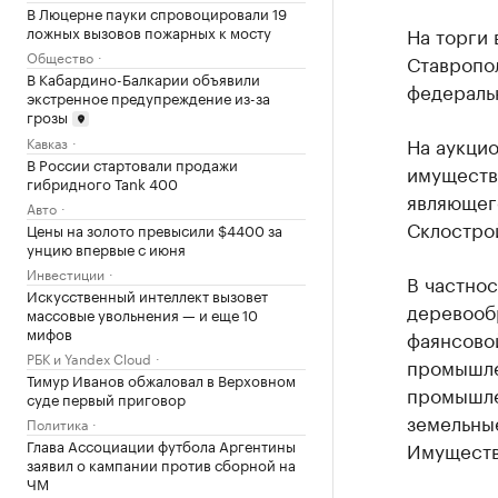
В Люцерне пауки спровоцировали 19
ложных вызовов пожарных к мосту
На торги
Общество
Ставропо
В Кабардино-Балкарии объявили
федеральн
экстренное предупреждение из-за
грозы
На аукци
Кавказ
В России стартовали продажи
имуществ
гибридного Tank 400
являющег
Авто
Склостро
Цены на золото превысили $4400 за
унцию впервые с июня
Инвестиции
В частнос
Искусственный интеллект вызовет
деревооб
массовые увольнения — и еще 10
мифов
фаянсово
РБК и Yandex Cloud
промышле
Тимур Иванов обжаловал в Верховном
промышле
суде первый приговор
земельные
Политика
Глава Ассоциации футбола Аргентины
Имуществ
заявил о кампании против сборной на
ЧМ