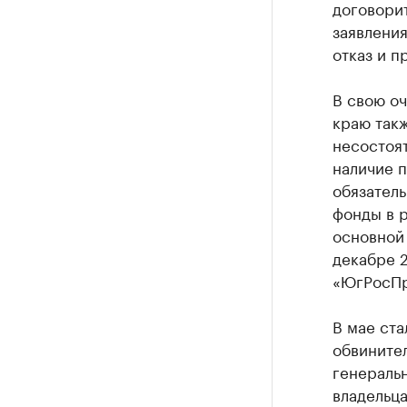
договорит
заявлени
отказ и п
В свою о
краю так
несостоя
наличие 
обязател
фонды в р
основной 
декабре 
«ЮгРосПр
В мае ста
обвините
генераль
владельц