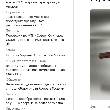
новый CEO устроил перестройку в
Amazon
Образование
Трамп заявил, что может стать
последним президентом-
республиканцем в США
Политика
Перевозки по МТК «Север–Юг» через
СКЖД выросли на 4% за семь месяцев
Кавказ
История биржевой торговли в России
РБК и Петербургская Биржа
Власти Домодедово сообщили о
ликвидации разлива химикатов после
атаки ВСУ
Общество
Верховный суд назначил дело о снятии
списка «Яблока» с выборов в Госдуму
Политика
Цены на серебро поднялись выше $65
за унцию впервые за полтора месяца
Фото: pixa
Инвестиции