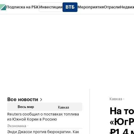
Подписка на РБК
Инвестиции
Мероприятия
Отрасли
Недви
РБК Life
Тренды
Визионеры
Национальные проекты
Город
Стиль
Кр
Конференции СПб
Спецпроекты
Проверка контрагентов
Политика
Кавказ
Все новости
Кавказ
Весь мир
На т
Reuters сообщил о поставках топлива
из Южной Кореи в Россию
«ЮгР
Экономика
Энди Джасси против бюрократии. Как
₽1,4