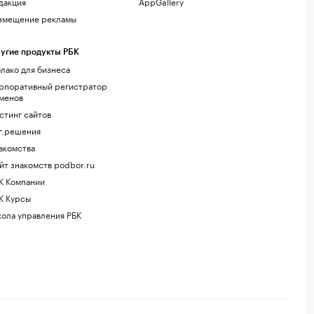
дакция
AppGallery
змещение рекламы
угие продукты РБК
лако для бизнеса
рпоративный регистратор
менов
стинг сайтов
г.решения
акомства
йт знакомств podbor.ru
К Компании
К Курсы
ола управления РБК