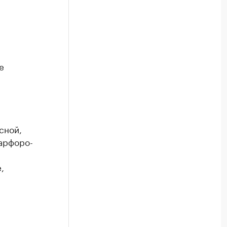
е
сной,
арфоро-
,