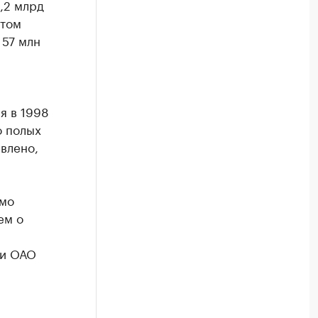
,2 млрд
этом
 57 млн
я в 1998
о полых
влено,
рмо
ем о
ти ОАО