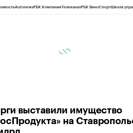
жимость
Autonews
РБК Компании
Телеканал
РБК Вино
Спорт
Школа упра
ипто
РБК Бизнес-среда
Дискуссионный клуб
Исследования
Кредитные 
Экономика
Бизнес
Технологии и медиа
Финансы
Рынок наличной валю
орги выставили имущество
осПродукта» на Ставрополь
 млрд