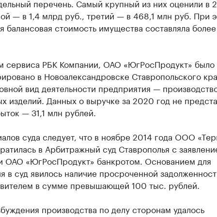
дельный перечень. Самый крупный из них оценили в 2
рой — в 1,4 млрд руб., третий — в 468,1 млн руб. При 
я балансовая стоимость имущества составляла более
м сервиса РБК Компании, ОАО «ЮгРосПродукт» было
рировано в Новоалександровске Ставропольского кра
новной вид деятельности предприятия — производств
х изделий. Данных о выручке за 2020 год не предста
ыток — 31,1 млн рублей.
алов суда следует, что в ноябре 2014 года ООО «Те
ратилась в Арбитражный суд Ставрополья с заявлени
и ОАО «ЮгРосПродукт» банкротом. Основанием для
я в суд явилось наличие просроченной задолженнос
явителем в сумме превышающей 100 тыс. рублей.
буждения производства по делу сторонам удалось