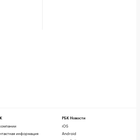
К
РБК Новости
компании
iOS
нтактная информация
Android