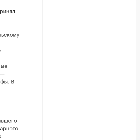
принял
льскому
о
ные
 —
афы. В
О
ывшего
иарного
о