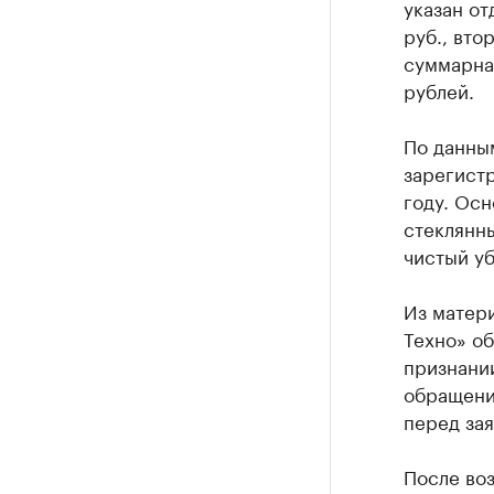
указан от
руб., вто
суммарна
рублей.
По данны
зарегист
году. Ос
стеклянны
чистый уб
Из матери
Техно» об
признани
обращени
перед за
После воз