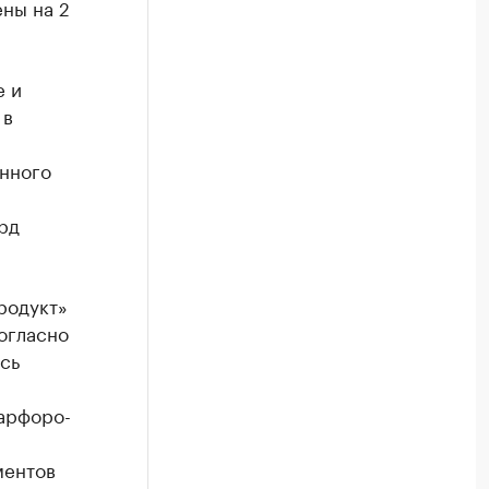
ены на 2
е и
 в
нного
рд
родукт»
огласно
сь
арфоро-
ментов