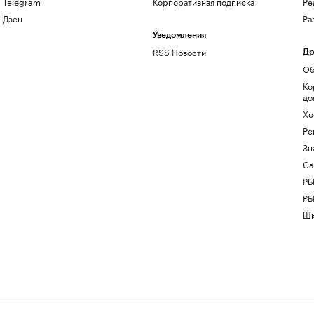
Telegram
Корпоративная подписка
Ре
Дзен
Ра
Уведомления
RSS Новости
Др
Об
Ко
до
Хо
Ре
Зн
Са
РБ
РБ
Шк