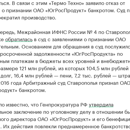
ься. В связи с этим «Термо Техно» заявило отказ от
я о признании ОАО «ЮгРосПродукт» банкротом. Суд 
рекратил производство.
чередь, Межрайонная ИФНС России № 4 по Ставропо
же
обратилась
в суд с заявлениями о признании ОАО
тельным. Основанием для обращения в суд послужил
просроченной задолженности «ЮгРосПродукта» по
ьным платежам в бюджеты всех уровней и внебюджет
азмере 121 млн рублей, из которых 104,5 млн рублей
долг, 16,4 млн рублей — пени, 7,2 тыс. рублей — штр
2016 года Арбитражный суд Ставрополья признал ОА
одукт» банкротом.
ло известно, что Генпрокуратура РФ
утвердила
льное заключение по уголовному делу в отношении б
ного директора ОАО «ЮгРосПродукт» и его бенефиц
а. Их действия повлекли преднамеренное банкротств