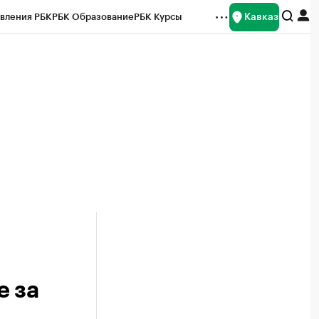
Кавказ
вления РБК
РБК Образование
РБК Курсы
рейтинги
Франшизы
Газета
Спецпроекты СПб
ты
е за