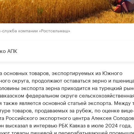
с-служба компании «Ростсельмаш»
ько АПК
з основных товаров, экспортируемых из Южного
ого округа, продолжают оставаться зерно и пшеница
ловины экспорта зерна приходится на турецкий рын
авказском федеральном округе сельскохозяйственна
 также является основной статьей экспорта. Между 
уре товаров, продаваемых за рубеж, по оценке вице
та Российского экспортного центра Алексея Солодов
н высказал в интервью РБК Кавказ в июле 2024 года,
вуют товары пищевой и перерабатывающей промышле