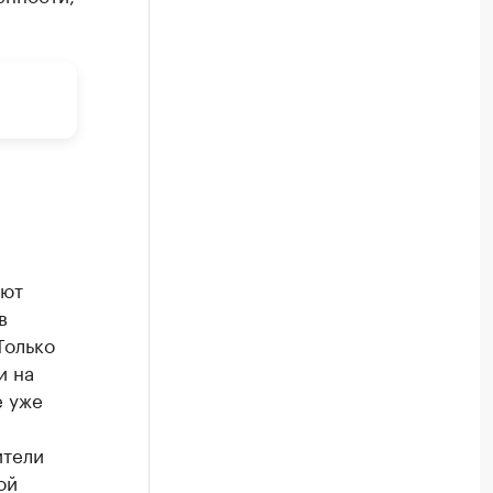
ают
в
Только
и на
е уже
ители
ой