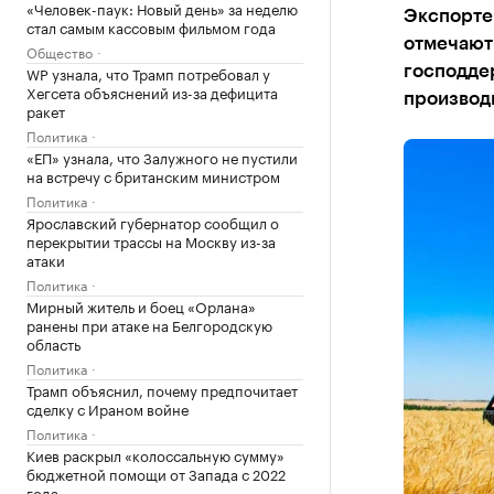
«Человек-паук: Новый день» за неделю
Экспорте
стал самым кассовым фильмом года
отмечают
Общество
WP узнала, что Трамп потребовал у
господде
Хегсета объяснений из-за дефицита
производ
ракет
Политика
«ЕП» узнала, что Залужного не пустили
на встречу с британским министром
Политика
Ярославский губернатор сообщил о
перекрытии трассы на Москву из-за
атаки
Политика
Мирный житель и боец «Орлана»
ранены при атаке на Белгородскую
область
Политика
Трамп объяснил, почему предпочитает
сделку с Ираном войне
Политика
Киев раскрыл «колоссальную сумму»
бюджетной помощи от Запада с 2022
года