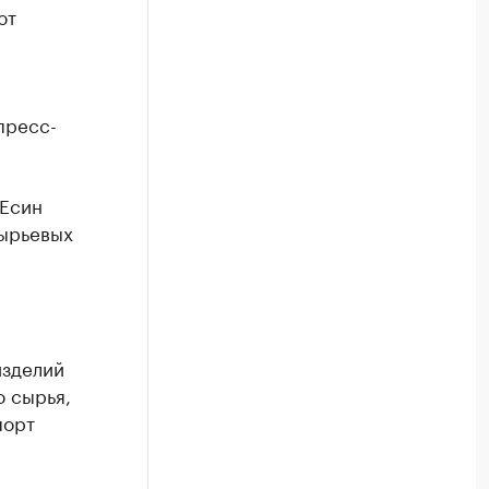
ют
пресс-
 Есин
сырьевых
изделий
 сырья,
порт