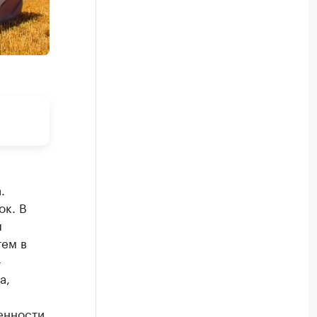
.
ок. В
я
тем в
-
а,
нности,