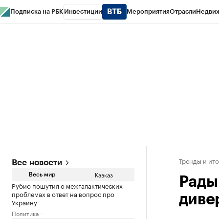
Подписка на РБК
Инвестиции
Мероприятия
Отрасли
Недви
РБК Life
Тренды
Визионеры
Национальные проекты
Город
Стиль
Кр
Конференции СПб
Спецпроекты
Проверка контрагентов
Политика
Тренды и ит
Все новости
Кавказ
Весь мир
Рады
Рубио пошутил о межгалактических
проблемах в ответ на вопрос про
диве
Украину
Политика