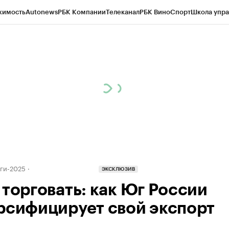
жимость
Autonews
РБК Компании
Телеканал
РБК Вино
Спорт
Школа упра
ипто
РБК Бизнес-среда
Дискуссионный клуб
Исследования
Кредитные 
Экономика
Бизнес
Технологии и медиа
Финансы
Рынок наличной валю
оги-2025
ЭКСКЛЮЗИВ
 торговать: как Юг России
рсифицирует свой экспорт