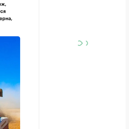
еж,
тся
ерна,