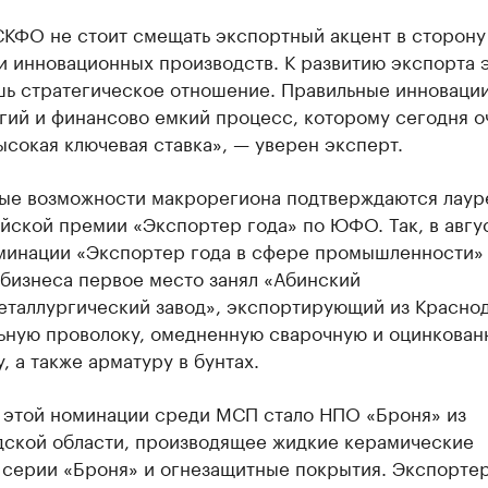
КФО не стоит смещать экспортный акцент в сторону
и инновационных производств. К развитию экспорта 
шь стратегическое отношение. Правильные инновации
гий и финансово емкий процесс, которому сегодня о
сокая ключевая ставка», — уверен эксперт.
ые возможности макрорегиона подтверждаются лаур
йской премии «Экспортер года» по ЮФО. Так, в авгу
оминации «Экспортер года в сфере промышленности»
 бизнеса первое место занял «Абинский
еталлургический завод», экспортирующий из Красно
льную проволоку, омедненную сварочную и оцинкован
, а также арматуру в бунтах.
 этой номинации среди МСП стало НПО «Броня» из
дской области, производящее жидкие керамические
 серии «Броня» и огнезащитные покрытия. Экспорте