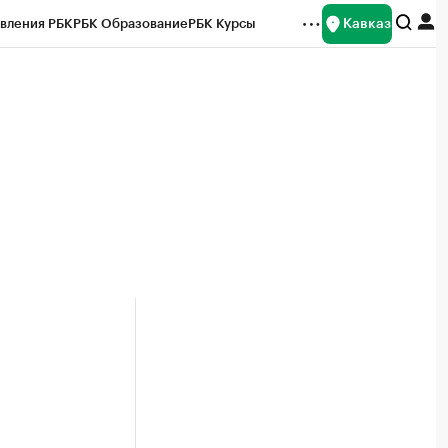
Кавказ
вления РБК
РБК Образование
РБК Курсы
рейтинги
Франшизы
Газета
Спецпроекты СПб
ты