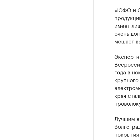
«ЮФО и С
продукци
имеет ли
очень дол
мешает вы
Экспортн
Всеросси
года в н
крупного
электром
края ста
проволоку
Лучшим в
Волгогра
покрытия