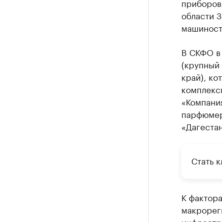
приборов
области 
машиност
В СКФО в
(крупный
край), ко
комплекс
«Компания
парфюмер
«Дагестан
Стать к
К фактор
макрореги
инфрастр