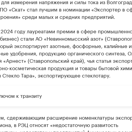
 для измерения напряжения и силы тока из Волгогра
ЗПО «Скат» стал лучшим в номинации «Экспортер в с
роения» среди малых и средних предприятий.
 2024 году лауреатами премии в сфере промышленн
 бизнес) стали АО «Невинномысский азот» (Ставропо
торый экспортирует азотные, фосфорные, калийные и
ные удобрения, продукцию органического синтеза, 
 «Арнест» (Ставропольский край), чья статья экспор
но-косметическая продукция и товары бытовой хим
 Стекло Тара», экспортирующее стеклотару.
лючом к транзиту
ам, сдерживающим расширение номенклатуры экспо
она, в РЭЦ относят «недостаточную развитость
уктуры, недостаток у предприятий финансовых ресур