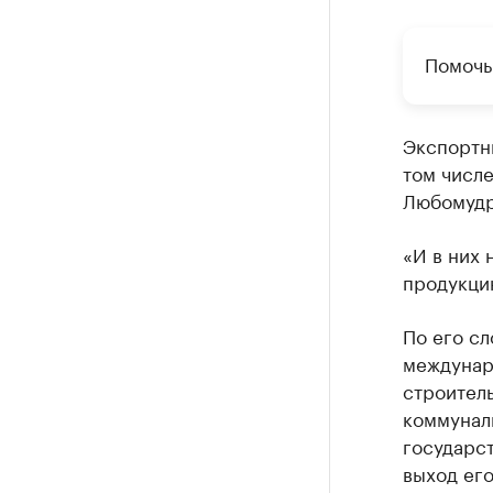
Помочь
Экспортн
том числ
Любомудр
«И в них 
продукци
По его сл
междунар
строитель
коммуналь
государст
выход его