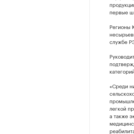
продукции
первые ша
Регионы 
несырьевы
службе Р
Руководи
подтверж
категорий
«Среди н
сельскохо
промышлен
легкой п
а также э
медицинск
реабилита