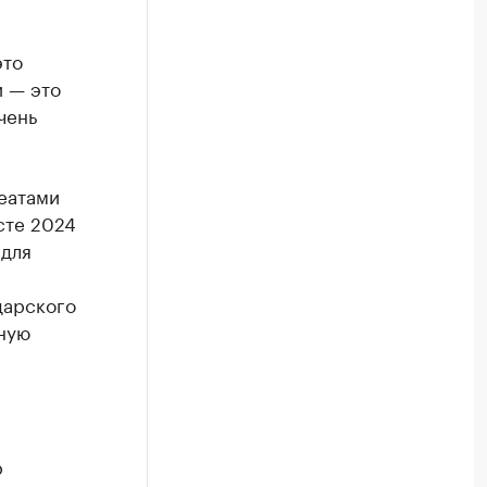
это
 — это
чень
еатами
сте 2024
 для
дарского
ную
р