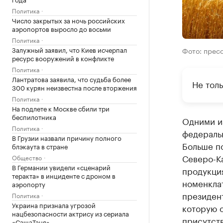
Политика
Число закрытых за ночь российских
аэропортов выросло до восьми
Политика
Залужный заявил, что Киев исчерпал
Фото: прес
ресурс вооружений в конфликте
Политика
Лантратова заявила, что судьба более
Не тол
300 курян неизвестна после вторжения
Политика
На подлете к Москве сбили три
беспилотника
Одними и
Политика
федеральн
В Грузии назвали причину полного
Больше по
блэкаута в стране
Северо-К
Общество
В Германии увидели «сценарий
продукция
теракта» в инциденте с дроном в
номенклат
аэропорту
президен
Политика
Украина признала угрозой
которую о
нацбезопасности актрису из сериала
присутст
«СашаТаня»