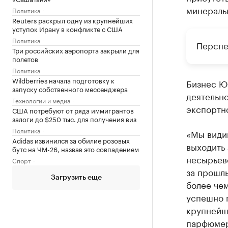
минеральн
Политика
Reuters раскрыл одну из крупнейших
уступок Ирану в конфликте с США
Политика
Перспе
Три российских аэропорта закрыли для
полетов
Политика
Wildberries начала подготовку к
Бизнес Ю
запуску собственного мессенджера
деятельн
Технологии и медиа
экспортн
США потребуют от ряда иммигрантов
залоги до $250 тыс. для получения виз
Политика
«Мы види
Adidas извинился за обилие розовых
выходить 
бутс на ЧМ-26, назвав это совпадением
несырьев
Спорт
за прошл
Загрузить еще
более чем
успешно 
крупнейш
парфюмер