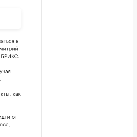
аться в
Дмитрий
 БРИКС.
учая
.
кты, как
идти от
еса,