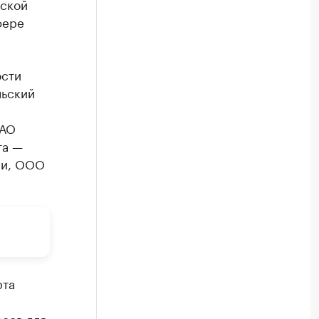
дской
фере
ости
льский
ОАО
та —
ии, ООО
рта
сов для