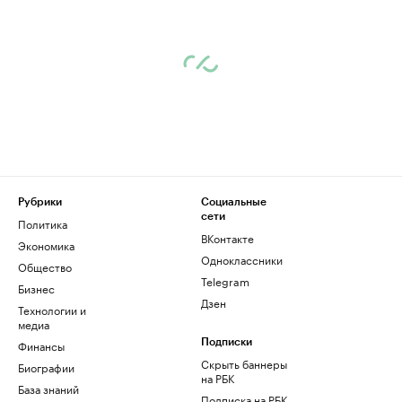
Рубрики
Социальные
сети
Политика
ВКонтакте
Экономика
Одноклассники
Общество
Telegram
Бизнес
Дзен
Технологии и
медиа
Финансы
Подписки
Скрыть баннеры
Биографии
на РБК
База знаний
Подписка на РБК