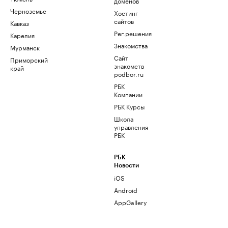
доменов
Черноземье
Хостинг
сайтов
Кавказ
Рег.решения
Карелия
Знакомства
Мурманск
Сайт
Приморский
знакомств
край
podbor.ru
РБК
Компании
РБК Курсы
Школа
управления
РБК
РБК
Новости
iOS
Android
AppGallery