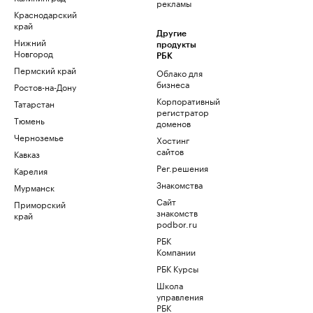
рекламы
Краснодарский
край
Другие
Нижний
продукты
Новгород
РБК
Пермский край
Облако для
бизнеса
Ростов-на-Дону
Корпоративный
Татарстан
регистратор
Тюмень
доменов
Черноземье
Хостинг
сайтов
Кавказ
Рег.решения
Карелия
Знакомства
Мурманск
Сайт
Приморский
знакомств
край
podbor.ru
РБК
Компании
РБК Курсы
Школа
управления
РБК