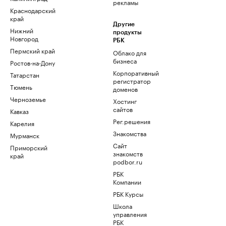
рекламы
Краснодарский
край
Другие
Нижний
продукты
Новгород
РБК
Пермский край
Облако для
бизнеса
Ростов-на-Дону
Корпоративный
Татарстан
регистратор
Тюмень
доменов
Черноземье
Хостинг
сайтов
Кавказ
Рег.решения
Карелия
Знакомства
Мурманск
Сайт
Приморский
знакомств
край
podbor.ru
РБК
Компании
РБК Курсы
Школа
управления
РБК