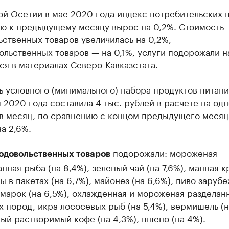
й Осетии в мае 2020 года индекс потребительских 
ю к предыдущему месяцу вырос на 0,2%. Стоимость
ственных товаров увеличилась на 0,2%,
льственных товаров — на 0,1%, услуги подорожали н
я в материалах Северо-Кавказстата.
 условного (минимального) набора продуктов питани
 2020 года составила 4 тыс. рублей в расчете на одн
 в месяц, по сравнению с концом предыдущего месяц
а 2,6%.
подорожали: мороженая
одовольственных товаров
нная рыба (на 8,4%), зеленый чай (на 7,6%), манная к
ы в пакетах (на 6,7%), майонез (на 6,6%), пиво заруб
марок (на 6,5%), охлажденная и мороженая разделан
 пород, икра лососевых рыб (на 5,4%), вермишель (н
ый растворимый кофе (на 4,3%), пшено (на 4%).