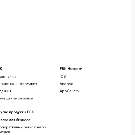
К
РБК Новости
компании
iOS
нтактная информация
Android
дакция
AppGallery
змещение рекламы
угие продукты РБК
лако для бизнеса
рпоративный регистратор
менов