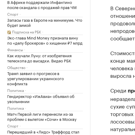
В Африке поддержали Инфантино
В Северно
после скандала с продажей прав ЧМ
Спорт
отношени
Запасы газа в Европе на минимуме. Что
продоволь
будет зимой
непродово
Подписка на РБК
сообщаетс
Экс-глава Mind Money признала вину
по «делу брокеров» о хищении ₽7 млрд
Финансы
Стоимость
Как изучали Луну: от изобретения
конце мая
телескопа до высадки. Видео РБК
человека
Общество
Трамп заявил о прогрессе в
выросла н
урегулировании украинского
конфликта
Среди
Политика
пр
Гендиректор «ИжАвиа» объявил об
нераздела
увольнении
сухие суп
Политика
торговых 
Матч Первой лиги перенесли из-за
проблем с вылетом «Сочи» в Москву
лососевых
Спорт
натуральн
Перешедший в «Лидс» Траффорд стал