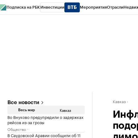
Подписка на РБК
Инвестиции
Мероприятия
Отрасли
Недви
РБК Life
Тренды
Визионеры
Национальные проекты
Город
Стиль
Кр
Конференции СПб
Спецпроекты
Проверка контрагентов
Политика
Кавказ
Все новости
Кавказ
Весь мир
Инфл
Во Внуково предупредили о задержках
рейсов из-за грозы
подо
Общество
В Саудовской Аравии сообщили об 11
лим