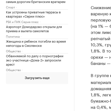
самым дорогим британским вратарем
Снижение
Спорт
Как устроены приватные террасы в
вареную к
квартирах «Серии плюс»
перловую 
РБК и ПИК Серия плюс
(на 1% — 
Аэропорт Домодедово открыли для
приема и вылета самолетов
этом лимо
Политика
репчатый 
Женщина и ребенок погибли во время
10,3%, гр
непогоды в Смоленске
1,8%. В т
Общество
Обвиняемой по делу о порнографии
орехи — н
экс-участнице «Дома-2» запросили
бананы —
арест
Общество
В группе
Загрузить еще
материалы
домашняя
1,8%, лег
бумажно-б
на 0,4%,