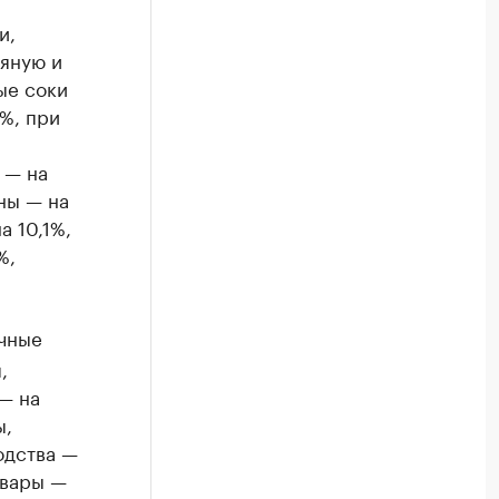
и,
сяную и
ые соки
%, при
 — на
ны — на
а 10,1%,
%,
чные
,
— на
ы,
одства —
овары —