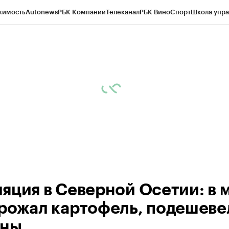
жимость
Autonews
РБК Компании
Телеканал
РБК Вино
Спорт
Школа упра
ипто
РБК Бизнес-среда
Дискуссионный клуб
Исследования
Кредитные 
Экономика
Бизнес
Технологии и медиа
Финансы
Рынок наличной валю
яция в Северной Осетии: в 
рожал картофель, подешеве
оны