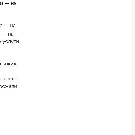
ы — на
а — на
в — на
 услуги
льских
росла —
орожали