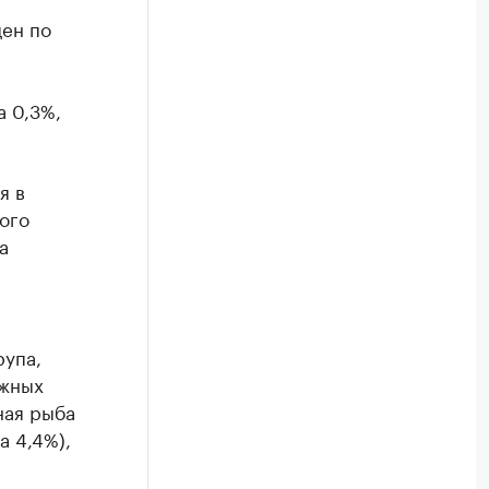
цен по
а 0,3%,
я в
ого
а
рупа,
ежных
ная рыба
а 4,4%),