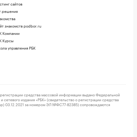
стинг сайтов
г.решения
акомства
йт знакомств podbor.ru
К Компании
К Курсы
ола управления РБК
регистрации средства массовой информации выдано Федеральной
и сетевого издания «РБК» (свидетельство о регистрации средства
ор) 03.12.2021 за номером ЭЛ №ФС77-82385) сопровождаются