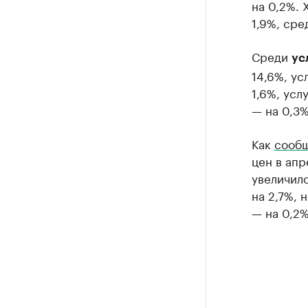
на 0,2%. 
1,9%, сре
Среди
ус
14,6%, ус
1,6%, усл
— на 0,3%
Как
сообщ
цен в ап
увеличилс
на 2,7%, 
— на 0,2%