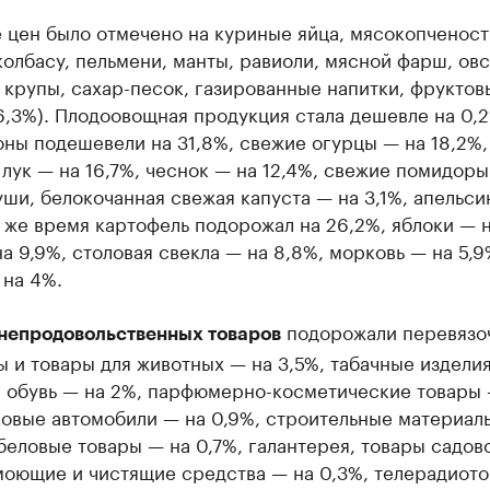
 цен было отмечено на куриные яйца, мясокопченост
олбасу, пельмени, манты, равиоли, мясной фарш, ов
крупы, сахар-песок, газированные напитки, фруктов
6,3%). Плодоовощная продукция стала дешевле на 0,2
ны подешевели на 31,8%, свежие огурцы — на 18,2%,
лук — на 16,7%, чеснок — на 12,4%, свежие помидоры
уши, белокочанная свежая капуста — на 3,1%, апельси
о же время картофель подорожал на 26,2%, яблоки — н
а 9,9%, столовая свекла — на 8,8%, морковь — на 5,9
 на 4%.
подорожали перевязо
непродовольственных товаров
 и товары для животных — на 3,5%, табачные изделия
 обувь — на 2%, парфюмерно-косметические товары 
ковые автомобили — на 0,9%, строительные материал
еловые товары — на 0,7%, галантерея, товары садов
 моющие и чистящие средства — на 0,3%, телерадиот