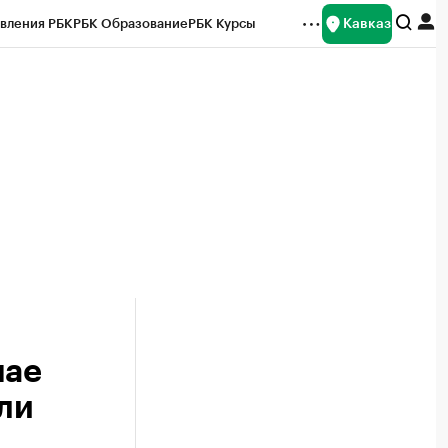
Кавказ
вления РБК
РБК Образование
РБК Курсы
рейтинги
Франшизы
Газета
Спецпроекты СПб
ты
мае
ли