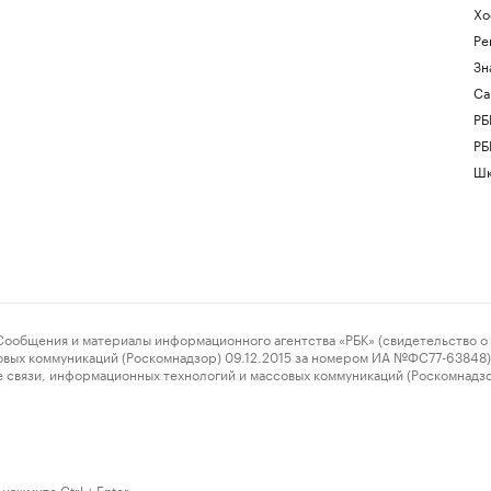
Хо
Ре
Зн
Са
РБ
РБ
Шк
ения и материалы информационного агентства «РБК» (свидетельство о 
овых коммуникаций (Роскомнадзор) 09.12.2015 за номером ИА №ФС77-63848) 
 связи, информационных технологий и массовых коммуникаций (Роскомнадз
нажмите Ctrl + Enter