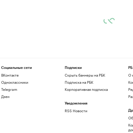
Социальные сети
Подписки
РБ
ВКонтакте
Скрыть баннеры на РБК
О 
Одноклассники
Подписка на РБК
Ко
Telegram
Корпоративная подписка
Ре
Дзен
Ра
Уведомления
RSS Новости
Др
Об
Ко
до