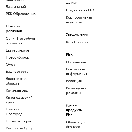
на РБК
База знаний
Подписка на РБК
РБК Образование
Корпоративная
подписка
Новости
регионов
Уведомления
Санкт-Петербург
RSS Новости
и область
Екатеринбург
РБК
Новосибирск
О компании
Омск
Контактная
Башкортостан
информация
Вологодская
Редакция
область
Размещение
Калининград
рекламы
Краснодарский
край
Другие
Нижний
продукты
Новгород
РБК
Пермский край
Облако для
бизнеса
Ростов-на-Дону