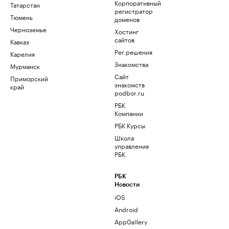
Корпоративный
Татарстан
регистратор
Тюмень
доменов
Черноземье
Хостинг
сайтов
Кавказ
Рег.решения
Карелия
Знакомства
Мурманск
Сайт
Приморский
знакомств
край
podbor.ru
РБК
Компании
РБК Курсы
Школа
управления
РБК
РБК
Новости
iOS
Android
AppGallery