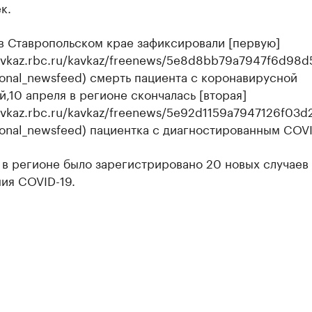
к.
в Ставропольском крае зафиксировали [первую]
kavkaz.rbc.ru/kavkaz/freenews/5e8d8bb79a7947f6d98
onal_newsfeed) смерть пациента с коронавирусной
,10 апреля в регионе скончалась [вторая]
kavkaz.rbc.ru/kavkaz/freenews/5e92d1159a7947126f03d
onal_newsfeed) пациентка с диагностированным COVI
 в регионе было зарегистрировано 20 новых случаев
ия COVID-19.