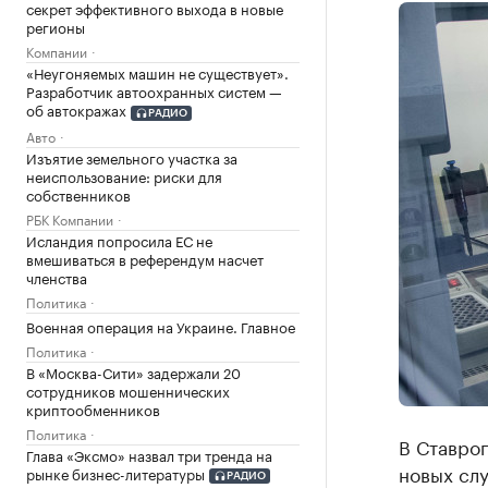
секрет эффективного выхода в новые
регионы
Компании
«Неугоняемых машин не существует».
Разработчик автоохранных систем —
об автокражах
РАДИО
Авто
Изъятие земельного участка за
неиспользование: риски для
собственников
РБК Компании
Исландия попросила ЕС не
вмешиваться в референдум насчет
членства
Политика
Военная операция на Украине. Главное
Политика
В «Москва-Сити» задержали 20
сотрудников мошеннических
криптообменников
Политика
В Ставро
Глава «Эксмо» назвал три тренда на
новых сл
рынке бизнес-литературы
РАДИО