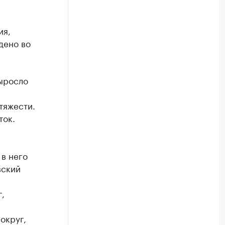
ия,
дено во
ыросло
тяжести.
ток.
в него
вский
,
округ,