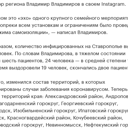
ор региона Владимир Владимиров в своем Instagram.
ном это «эхо» одного крупного семейного мерпорият
вопреки всем установкам и ограничениям было прове
жима самоизоляции», — написал Владимиров.
разом, количество инфицированных на Ставрополье в
ловек. По словам Владимирова, в тяжелом состоянии
 шесть пациентов, 24 человека — в средней степени 
емя выздоровели 19 человек, скончались двое пациен
о, изменился состав территорий, в которых
ированы случаи заболевания коронавирусом. Теперь 
0 территорий края: Александровский район, Андропо
агодарненский горокруг, Георгиевский горокруг,
дск, Изобильненский горокруг, Ипатовский горокруг
к, Красногвардейский район, Кочубеевский район,
водский горокруг, Невинномысск, Нефтекумский гор