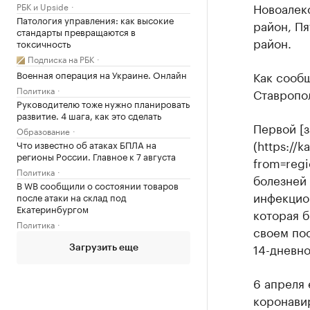
Новоалек
РБК и Upside
Патология управления: как высокие
район, Пя
стандарты превращаются в
район.
токсичность
Подписка на РБК
Как сообщ
Военная операция на Украине. Онлайн
Политика
Ставропо
Руководителю тоже нужно планировать
развитие. 4 шага, как это сделать
Первой [
Образование
(https://
Что известно об атаках БПЛА на
регионы России. Главное к 7 августа
from=reg
Политика
болезней
В WB сообщили о состоянии товаров
инфекцио
после атаки на склад под
Екатеринбургом
которая б
Политика
своем по
14-дневно
Загрузить еще
6 апреля 
коронави