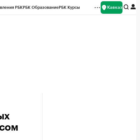
Кавказ
вления РБК
РБК Образование
РБК Курсы
рейтинги
Франшизы
Газета
Спецпроекты СПб
ты
ых
усом