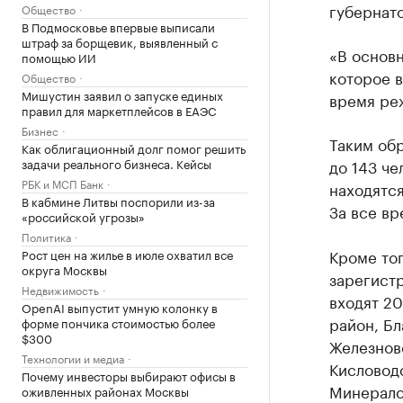
губернат
Общество
В Подмосковье впервые выписали
штраф за борщевик, выявленный с
«В основ
помощью ИИ
которое 
Общество
Мишустин заявил о запуске единых
время ре
правил для маркетплейсов в ЕАЭС
Бизнес
Таким об
Как облигационный долг помог решить
до 143 че
задачи реального бизнеса. Кейсы
РБК и МСП Банк
находятся
В кабмине Литвы поспорили из-за
За все вр
«российской угрозы»
Политика
Кроме тог
Рост цен на жилье в июле охватил все
округа Москвы
зарегистр
Недвижимость
входят 2
OpenAI выпустит умную колонку в
район, Бл
форме пончика стоимостью более
$300
Железново
Технологии и медиа
Кисловодс
Почему инвесторы выбирают офисы в
Минерало
оживленных районах Москвы