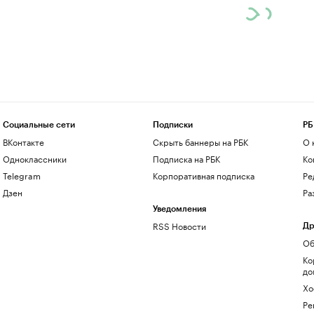
Социальные сети
Подписки
РБ
ВКонтакте
Скрыть баннеры на РБК
О 
Одноклассники
Подписка на РБК
Ко
Telegram
Корпоративная подписка
Ре
Дзен
Ра
Уведомления
RSS Новости
Др
Об
Ко
до
Хо
Ре