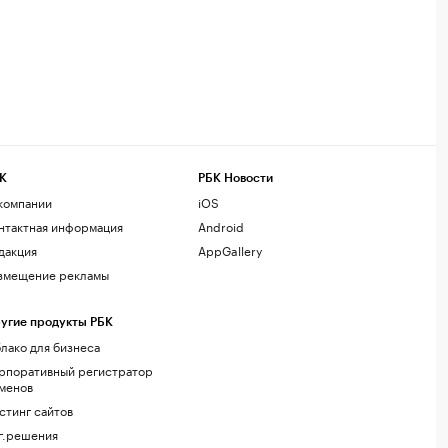
К
РБК Новости
компании
iOS
нтактная информация
Android
дакция
AppGallery
змещение рекламы
угие продукты РБК
лако для бизнеса
рпоративный регистратор
менов
стинг сайтов
г.решения