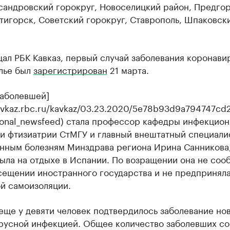
сандровский горокруг, Новоселицкий район, Предго
тигорск, Советский горокруг, Ставрополь, Шпаковск
ал РБК Кавказ, первый случай заболевания коронави
лье был
зарегистрирован
21 марта.
заболевшей]
kavkaz.rbc.ru/kavkaz/03.23.2020/5e78b93d9a794747cd
ional_newsfeed) стала профессор кафедры инфекцио
 и фтизиатрии СтМГУ и главный внештатный специали
нным болезням Минздрава региона Ирина Санникова
ыла на отдыхе в Испании. По возращении она не соо
сещении иностранного государства и не предприняла
й самоизоляции.
еще у девяти человек подтвердилось заболевание но
русной инфекцией. Общее количество заболевших со