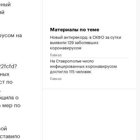
рный
ий
Материалы по теме
русом на
Новый антирекорд: в СКФО за сутки
выявили 129 заболевших
коронавирусом
Кавказ
На Ставрополье число
22fcfd?
инфицированных коронавирусом
достигло 115 человек
нных
Кавказ
ст по
,
бщила о
 мер по
вой
ставило