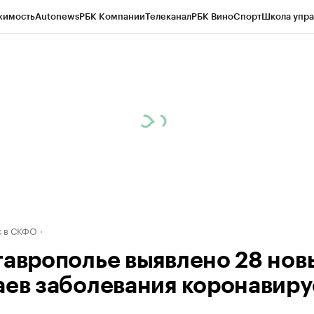
жимость
Autonews
РБК Компании
Телеканал
РБК Вино
Спорт
Школа упра
ипто
РБК Бизнес-среда
Дискуссионный клуб
Исследования
Кредитные 
Экономика
Бизнес
Технологии и медиа
Финансы
Рынок наличной валю
 в СКФО
таврополье выявлено 28 нов
аев заболевания коронавир