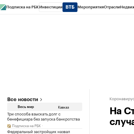
Подписка на РБК
Инвестиции
Мероприятия
Отрасли
Недви
РБК Life
Тренды
Визионеры
Национальные проекты
Город
Стиль
Кр
Конференции СПб
Спецпроекты
Проверка контрагентов
Политика
Коронавирус
Все новости
Кавказ
Весь мир
На С
Три способа взыскать долг с
бенефициара без запуска банкротства
случ
Подписка на РБК
Федеральный застройщик назвал