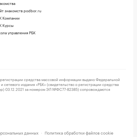
акомства
йт знакомств podbor.ru
К Компании
К Курсы
ола управления РБК
регистрации средства массовой информации выдано Федеральной
и сетевого издания «РБК» (свидетельство о регистрации средства
ор) 03.12.2021 за номером ЭЛ №ФС77-82385) сопровождаются
ерсональных данных
Политика обработки файлов cookie
·