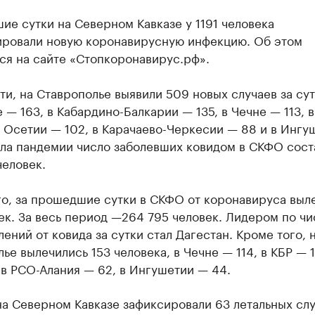
ие сутки на Северном Кавказе у 1191 человека
ировали новую коронавирусную инфекцию. Об этом
ся на сайте «Стопкоронавирус.рф».
ти, на Ставрополье выявили 509 новых случаев за сут
 — 163, в Кабардино-Балкарии — 135, в Чечне — 113, в
 Осетии — 102, в Карачаево-Черкесии — 88 и в Ингу
ала пандемии число заболевших ковидом в СКФО сост
человек.
го, за прошедшие сутки в СКФО от коронавируса выл
ек. За весь период —264 795 человек. Лидером по чи
ений от ковида за сутки стал Дагестан. Кроме того, 
ье вылечились 153 человека, в Чечне — 114, в КБР — 1
 в РСО-Алания — 62, в Ингушетии — 44.
на Северном Кавказе зафиксировали 63 летальных слу