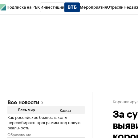
Подписка на РБК
Инвестиции
Мероприятия
Отрасли
Недви
РБК Life
Тренды
Визионеры
Национальные проекты
Город
Стиль
Кр
Конференции СПб
Спецпроекты
Проверка контрагентов
Политика
Коронавирус
Все новости
Кавказ
Весь мир
За с
Как российские бизнес-школы
пересобирают программы под новую
выяв
реальность
Образование
коро