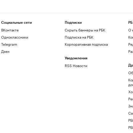
Социальные сети
Подписки
РБ
ВКонтакте
Скрыть баннеры на РБК
О 
Одноклассники
Подписка на РБК
Ко
Telegram
Корпоративная подписка
Ре
Дзен
Ра
Уведомления
RSS Новости
Др
Об
Ко
до
Хо
Ре
Зн
Са
РБ
РБ