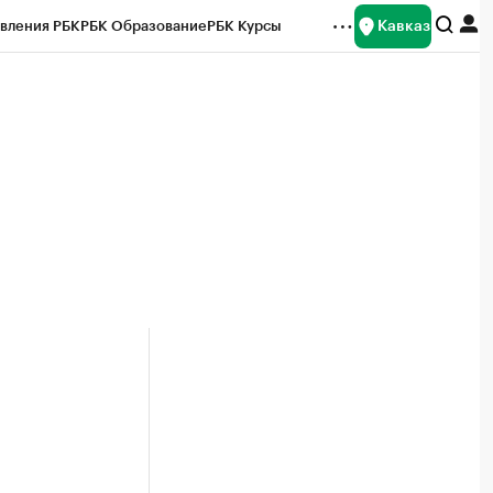
Кавказ
вления РБК
РБК Образование
РБК Курсы
рейтинги
Франшизы
Газета
Спецпроекты СПб
ты