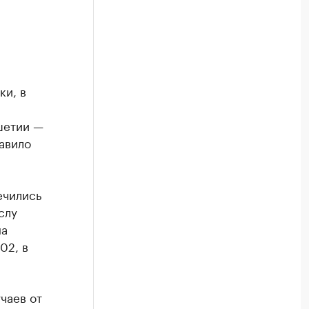
ки, в
шетии —
авило
ечились
слу
на
02, в
чаев от