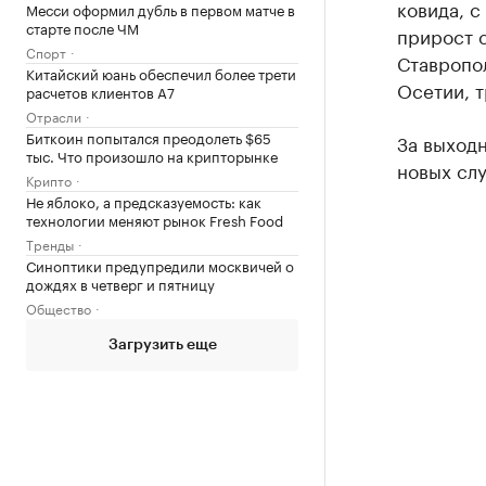
ковида, с
Месси оформил дубль в первом матче в
старте после ЧМ
прирост с
Спорт
Ставропол
Китайский юань обеспечил более трети
Осетии, т
расчетов клиентов А7
Отрасли
Биткоин попытался преодолеть $65
За выходн
тыс. Что произошло на крипторынке
новых слу
Крипто
Не яблоко, а предсказуемость: как
технологии меняют рынок Fresh Food
Тренды
Синоптики предупредили москвичей о
дождях в четверг и пятницу
Общество
Загрузить еще