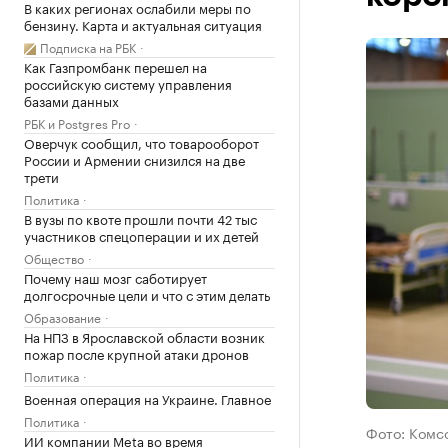
В каких регионах ослабили меры по
бензину. Карта и актуальная ситуация
Подписка на РБК
Как Газпромбанк перешел на
российскую систему управления
базами данных
РБК и Postgres Pro
Оверчук сообщил, что товарооборот
России и Армении снизился на две
трети
Политика
В вузы по квоте прошли почти 42 тыс
участников спецоперации и их детей
Общество
Почему наш мозг саботирует
долгосрочные цели и что с этим делать
Образование
На НПЗ в Ярославской области возник
пожар после крупной атаки дронов
Политика
Военная операция на Украине. Главное
Политика
Фото: Комсо
ИИ компании Meta во время