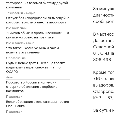
тестирования взломал систему другой
компании
За минувш
Технологии и медиа
диагност
Отпуск без «сюрпризов»: пять вещей, о
сообщает
которых туристы жалеют в аэропорту
РБК Компании
11 мифов об ИИ в промышленности — и
В частнос
как все устроено на практике
Дагестане
РБК и Yandex Cloud
Северной
Что такое Executive MBA и зачем
получать эту степень
81. С нач
Образование
308 498 
Суды и новые траты. Чем еще грозит
водителям запрет сверхвыплат по
Кроме то
ОСАГО
Авто
716 челов
Посольство России в Колумбии
выздоровл
отвергло обвинения в вербовке
Ставропол
наемников
Политика
КЧР — 87,
Великобритания ввела санкции против
Озон Банка
За сутки 
Политика