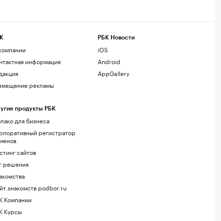
К
РБК Новости
компании
iOS
нтактная информация
Android
дакция
AppGallery
змещение рекламы
угие продукты РБК
лако для бизнеса
рпоративный регистратор
менов
стинг сайтов
г.решения
акомства
йт знакомств podbor.ru
К Компании
К Курсы