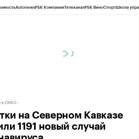
жимость
Autonews
РБК Компании
Телеканал
РБК Вино
Спорт
Школа упра
ипто
РБК Бизнес-среда
Дискуссионный клуб
Исследования
Кредитные 
Экономика
Бизнес
Технологии и медиа
Финансы
Рынок наличной валю
 в СКФО
утки на Северном Кавказе
или 1191 новый случай
навируса