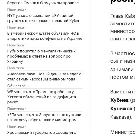
берегов Омана в Ормузском проливе
Политика
Глава Каб
NYT узнала о создании ЦРУ тайной
группы с целью раскола властей Кубы
заместит
Политика
министро
В американском штате объявили ЧС в
сайте гла
энергетике из-за конфликта на Украине
Политика
Рубио пошутил о межгалактических
В частно
проблемах в ответ на вопрос про
были наз
Украину
Политика
занимали 
«Человек-паук: Новый день» за неделю
постом ми
стал самым кассовым фильмом года
Общество
Заместит
WP узнала, что Трамп потребовал у
Хегсета объяснений из-за дефицита
(р
Хубиев
ракет
Политика
Кунижев
«ЕП» узнала, что Залужного не пустили
Кавказа).
на встречу с британским министром
Политика
Министро
Ярославский губернатор сообщил о