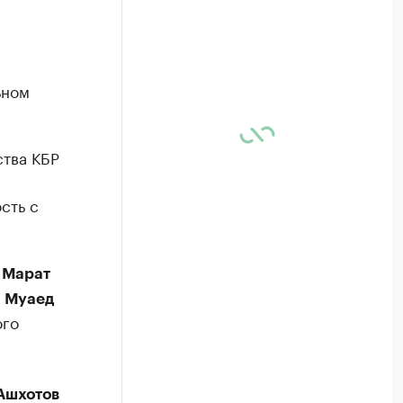
ьном
ства КБР
сть с
и
Марат
и
Муаед
ого
Ашхотов