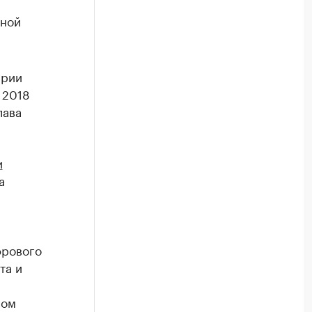
ьной
арии
 2018
лава
и
а
фрового
та и
вом