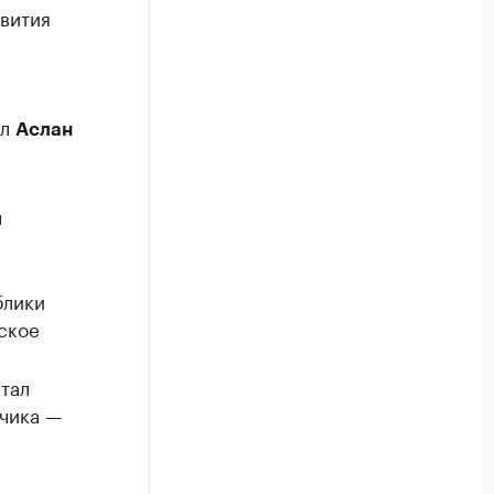
вития
ал
Аслан
л
блики
ское
тал
чика —