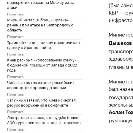
перекрытии трассы на Москву из-за
(был зам
атаки
КБР — ру
Политика
инфрастр
Мирный житель и боец «Орлана»
ранены при атаке на Белгородскую
область
Министро
Политика
Трамп объяснил, почему предпочитает
Дышеков
сделку с Ираном войне
транспорт
Политика
здравоох
Киев раскрыл «колоссальную сумму»
бюджетной помощи от Запада с 2022
главным в
года
Политика
Министро
Число закрытых за ночь российских
аэропортов выросло до восьми
был назн
Политика
государс
Залужный заявил, что Киев исчерпал
земельны
ресурс вооружений в конфликте
Политика
Аслан То
Лантратова заявила, что судьба более
руководи
300 курян неизвестна после вторжения
Политика