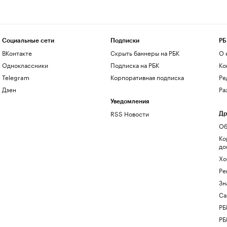
Социальные сети
Подписки
РБ
ВКонтакте
Скрыть баннеры на РБК
О 
Одноклассники
Подписка на РБК
Ко
Telegram
Корпоративная подписка
Ре
Дзен
Ра
Уведомления
RSS Новости
Др
Об
Ко
до
Хо
Ре
Зн
Са
РБ
РБ