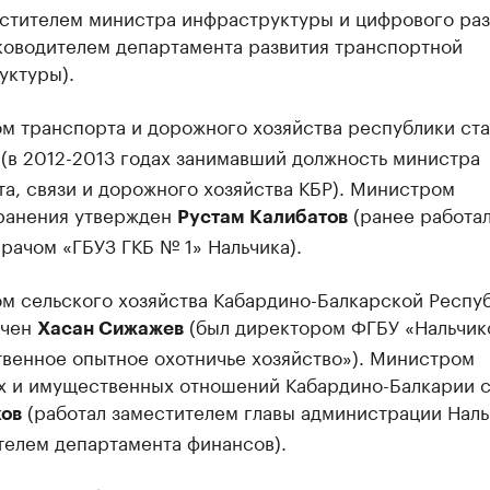
естителем министра инфраструктуры и цифрового раз
ководителем департамента развития транспортной
уктуры).
м транспорта и дорожного хозяйства республики ст
(в 2012-2013 годах занимавший должность министра
а, связи и дорожного хозяйства КБР). Министром
ранения утвержден
(ранее работа
Рустам Калибатов
рачом «ГБУЗ ГКБ № 1» Нальчика).
м сельского хозяйства Кабардино-Балкарской Респу
ачен
(был директором ФГБУ «Нальчик
Хасан Сижажев
твенное опытное охотничье хозяйство»). Министром
х и имущественных отношений Кабардино-Балкарии с
(работал заместителем главы администрации Наль
хов
телем департамента финансов).