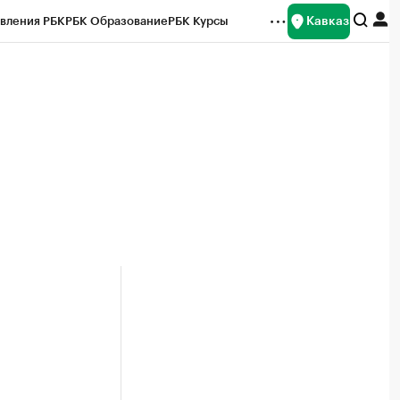
Кавказ
вления РБК
РБК Образование
РБК Курсы
рейтинги
Франшизы
Газета
Спецпроекты СПб
ты