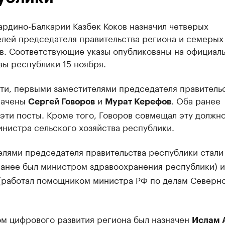
ардино-Балкарии Казбек Коков назначил четверых
елей председателя правительства региона и семерых
в. Соответствующие указы опубликованы на официал
вы республики 15 ноября.
сти, первыми заместителями председателя правитель
начены
и
. Оба ранее
Сергей Говоров
Мурат Керефов
эти посты. Кроме того, Говоров совмещал эту должно
нистра сельского хозяйства республики.
елями председателя правительства республики стал
анее был министром здравоохранения республики) 
(работал помощником министра РФ по делам Северн
м цифрового развития региона был назначен
Ислам 