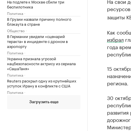
На свои 
На подлете к Москве сбили три
беспилотника
ресурсов
Политика
защиты К
В Грузии назвали причину полного
блэкаута в стране
Общество
Как сообщ
В Германии увидели «сценарий
избрал
гл
теракта» в инциденте с дроном в
года врем
аэропорту
Политика
республик
Украина признала угрозой
нацбезопасности актрису из сериала
15 октяб
«СашаТаня»
назначени
Политика
Reuters раскрыл одну из крупнейших
региона.
уступок Ирану в конфликте с США
Политика
30 октяб
Загрузить еще
республи
развития
дорожного
Министер