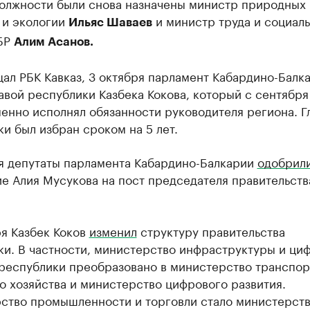
должности были снова назначены министр природных
 и экологии
и министр труда и социал
Ильяс Шаваев
БР
Алим Асанов.
ал РБК Кавказ, 3 октября парламент Кабардино-Балк
авой республики Казбека Кокова, который с сентября
енно исполнял обязанности руководителя региона. Г
и был избран сроком на 5 лет.
ря депутаты парламента Кабардино-Балкарии
одобрил
е Алия Мусукова на пост председателя правительств
ря Казбек Коков
изменил
структуру правительства
ки. В частности, министерство инфраструктуры и ци
 республики преобразовано в министерство транспор
 хозяйства и министерство цифрового развития.
ство промышленности и торговли стало министерст