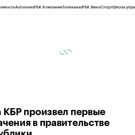
жимость
Autonews
РБК Компании
Телеканал
РБК Вино
Спорт
Школа упра
ипто
РБК Бизнес-среда
Дискуссионный клуб
Исследования
Кредитные 
Экономика
Бизнес
Технологии и медиа
Финансы
Рынок наличной валю
а КБР произвел первые
ачения в правительстве
ублики