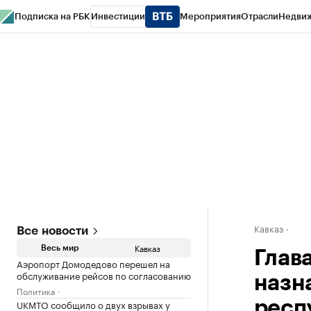
Подписка на РБК
Инвестиции
Мероприятия
Отрасли
Недви
РБК Life
Тренды
Визионеры
Национальные проекты
Город
Стиль
Кр
Конференции СПб
Спецпроекты
Проверка контрагентов
Политика
Кавказ
Все новости
Кавказ
Весь мир
Глав
Аэропорт Домодедово перешел на
обслуживание рейсов по согласованию
назн
Политика
UKMTO сообщило о двух взрывах у
респ