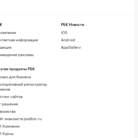
К
РБК Новости
компании
iOS
нтактная информация
Android
дакция
AppGallery
змещение рекламы
угие продукты РБК
лако для бизнеса
рпоративный регистратор
менов
стинг сайтов
г.решения
акомства
йт знакомств podbor.ru
К Компании
К Курсы