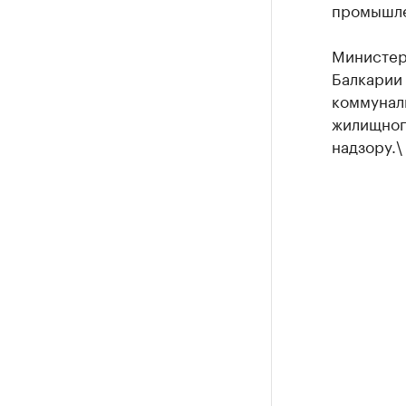
промышле
Министер
Балкарии
коммуналь
жилищног
надзору.\