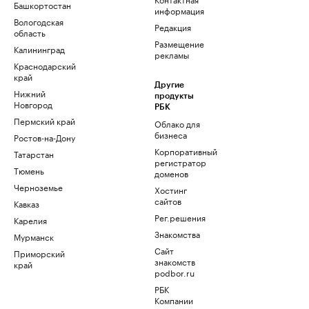
Башкортостан
информация
Вологодская
Редакция
область
Размещение
Калининград
рекламы
Краснодарский
край
Другие
Нижний
продукты
Новгород
РБК
Пермский край
Облако для
бизнеса
Ростов-на-Дону
Корпоративный
Татарстан
регистратор
Тюмень
доменов
Черноземье
Хостинг
сайтов
Кавказ
Рег.решения
Карелия
Знакомства
Мурманск
Сайт
Приморский
знакомств
край
podbor.ru
РБК
Компании