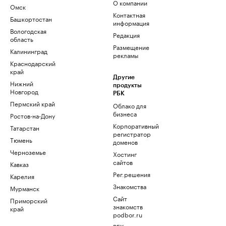
О компании
Омск
Контактная
Башкортостан
информация
Вологодская
Редакция
область
Размещение
Калининград
рекламы
Краснодарский
край
Другие
Нижний
продукты
Новгород
РБК
Пермский край
Облако для
бизнеса
Ростов-на-Дону
Корпоративный
Татарстан
регистратор
Тюмень
доменов
Черноземье
Хостинг
сайтов
Кавказ
Рег.решения
Карелия
Знакомства
Мурманск
Сайт
Приморский
знакомств
край
podbor.ru