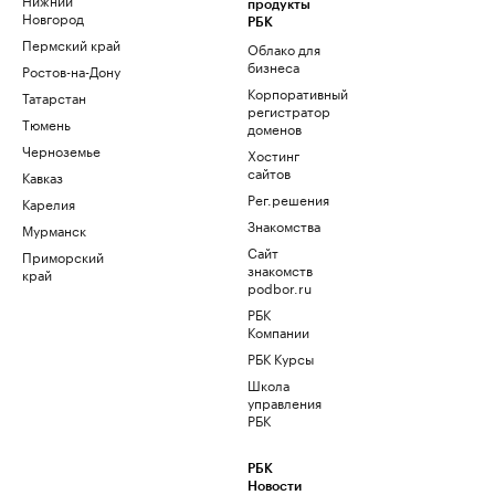
продукты
Новгород
РБК
Пермский край
Облако для
бизнеса
Ростов-на-Дону
Корпоративный
Татарстан
регистратор
Тюмень
доменов
Черноземье
Хостинг
сайтов
Кавказ
Рег.решения
Карелия
Знакомства
Мурманск
Сайт
Приморский
знакомств
край
podbor.ru
РБК
Компании
РБК Курсы
Школа
управления
РБК
РБК
Новости