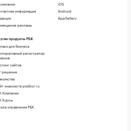
компании
iOS
нтактная информация
Android
дакция
AppGallery
змещение рекламы
угие продукты РБК
лако для бизнеса
рпоративный регистратор
менов
стинг сайтов
г.решения
акомства
йт знакомств podbor.ru
К Компании
К Курсы
ола управления РБК