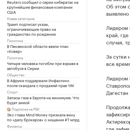
Reuters сообщил о серии кибератак на
Об этом 
крупнейшие финансовые компании
США
выявлено 
Новая категория
Трамп подписал указы,
Лидером 
ограничивающие право на
гражданство по рождению
край, где
Политика
случая, т
В Пензенской области ввели план
«Ковер»
За сутки 
Политика
все время
Четыре человека погибли при взрыве в
автобусе в Сирии
Общество
Лидером 
В Африке поддержали Инфантино
Ставропол
после скандала с продажей прав ЧМ
Дагестан 
Спорт
Запасы газа в Европе на минимуме. Что
будет зимой
Продолжае
Подписка на РБК
зафиксиро
Экс-глава Mind Money признала вину
по «делу брокеров» о хищении ₽7 млрд
Актирекор
Финансы
где зафик