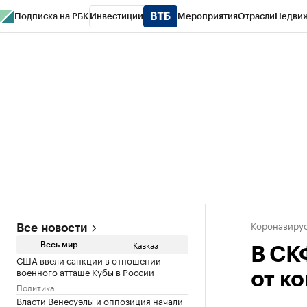
Подписка на РБК
Инвестиции
Мероприятия
Отрасли
Недви
РБК Life
Тренды
Визионеры
Национальные проекты
Город
Стиль
Кр
Конференции СПб
Спецпроекты
Проверка контрагентов
Политика
Коронавирус
Все новости
Кавказ
Весь мир
В СК
США ввели санкции в отношении
военного атташе Кубы в России
от ко
Политика
Власти Венесуэлы и оппозиция начали