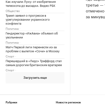
Как изучали Луну: от изобретения
третье — 
телескопа до высадки. Видео РБК
отмечено
Общество
Трамп заявил о прогрессе в
за минувш
урегулировании украинского
конфликта
Политика
Гендиректор «ИжАвиа» объявил об
увольнении
Политика
Матч Первой лиги перенесли из-за
проблем с вылетом «Сочи» в Москву
Спорт
Перешедший в «Лидс» Траффорд стал
самым дорогим британским вратарем
Спорт
Загрузить еще
Рубрики
Новости регионов