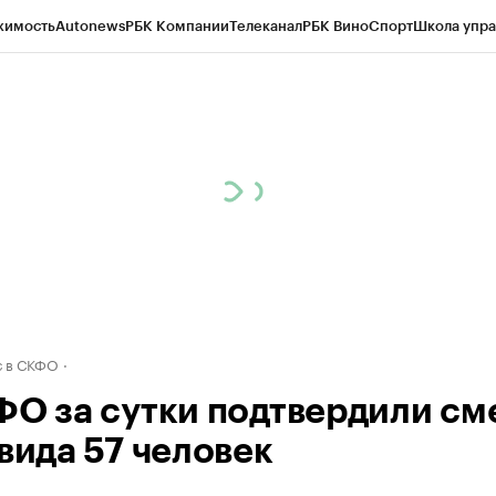
жимость
Autonews
РБК Компании
Телеканал
РБК Вино
Спорт
Школа упра
ипто
РБК Бизнес-среда
Дискуссионный клуб
Исследования
Кредитные 
Экономика
Бизнес
Технологии и медиа
Финансы
Рынок наличной валю
 в СКФО
ФО за сутки подтвердили см
вида 57 человек