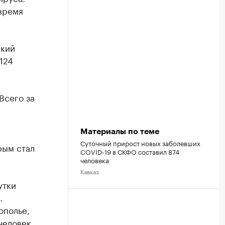
время
ский
124
Всего за
Материалы по теме
Суточный прирост новых заболевших
рым стал
COVID-19 в СКФО составил 874
человека
Кавказ
утки
.
ополье,
человек,