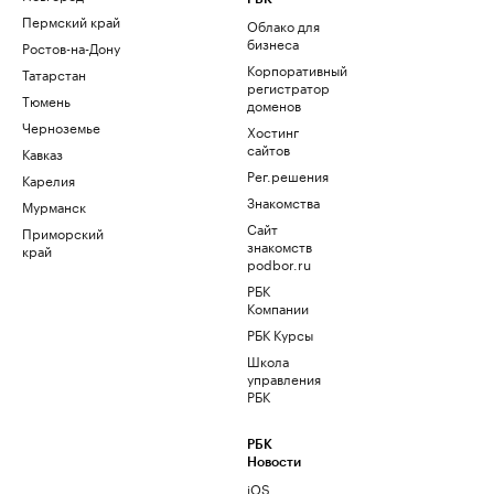
Пермский край
Облако для
бизнеса
Ростов-на-Дону
Корпоративный
Татарстан
регистратор
Тюмень
доменов
Черноземье
Хостинг
сайтов
Кавказ
Рег.решения
Карелия
Знакомства
Мурманск
Сайт
Приморский
знакомств
край
podbor.ru
РБК
Компании
РБК Курсы
Школа
управления
РБК
РБК
Новости
iOS