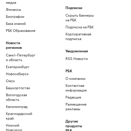
медиа
Финансы
Подписки
Скрыть баннеры
Биографии
на РБК
База знаний
Подписка на РБК
РБК Образование
Корпоративная
подписка
Новости
регионов
Уведомления
Санкт-Петербург
RSS Новости
и область
Екатеринбург
РБК
Новосибирск
О компании
Омск
Контактная
Башкортостан
информация
Вологодская
Редакция
область
Размещение
Калининград
рекламы
Краснодарский
край
Другие
Нижний
продукты
Новгород
РБК