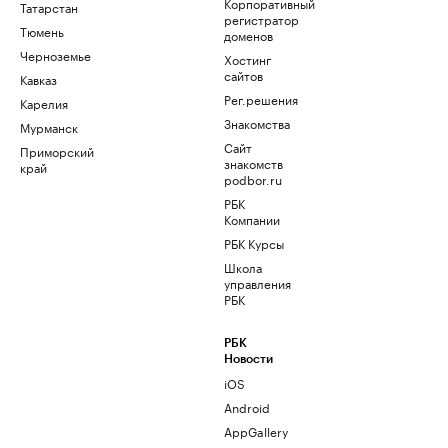
Корпоративный
Татарстан
регистратор
Тюмень
доменов
Черноземье
Хостинг
сайтов
Кавказ
Рег.решения
Карелия
Знакомства
Мурманск
Сайт
Приморский
знакомств
край
podbor.ru
РБК
Компании
РБК Курсы
Школа
управления
РБК
РБК
Новости
iOS
Android
AppGallery