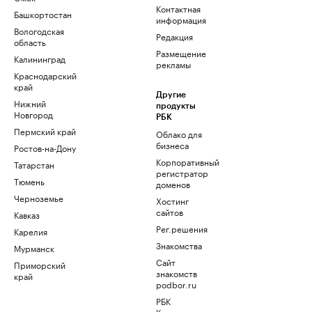
Контактная
Башкортостан
информация
Вологодская
Редакция
область
Размещение
Калининград
рекламы
Краснодарский
край
Другие
Нижний
продукты
Новгород
РБК
Пермский край
Облако для
бизнеса
Ростов-на-Дону
Корпоративный
Татарстан
регистратор
Тюмень
доменов
Черноземье
Хостинг
сайтов
Кавказ
Рег.решения
Карелия
Знакомства
Мурманск
Сайт
Приморский
знакомств
край
podbor.ru
РБК
Компании