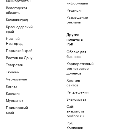
Башкортостан
информация
Вологодская
Редакция
область
Размещение
Калининград
рекламы
Краснодарский
край
Другие
Нижний
продукты
Новгород
РБК
Пермский край
Облако для
бизнеса
Ростов-на-Дону
Корпоративный
Татарстан
регистратор
Тюмень
доменов
Черноземье
Хостинг
сайтов
Кавказ
Рег.решения
Карелия
Знакомства
Мурманск
Сайт
Приморский
знакомств
край
podbor.ru
РБК
Компании