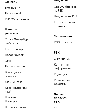
Финансы
Подписки
Скрыть баннеры
Биографии
на РБК
База знаний
Подписка на РБК
РБК Образование
Корпоративная
подписка
Новости
регионов
Уведомления
Санкт-Петербург
RSS Новости
и область
Екатеринбург
РБК
Новосибирск
О компании
Омск
Контактная
Башкортостан
информация
Вологодская
Редакция
область
Размещение
Калининград
рекламы
Краснодарский
край
Другие
Нижний
продукты
Новгород
РБК
Пермский край
Облако для