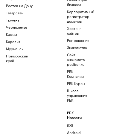
бизнеса
Ростов-на-Дону
Корпоративный
Татарстан
регистратор
Тюмень
доменов
Черноземье
Хостинг
сайтов
Кавказ
Рег.решения
Карелия
Знакомства
Мурманск
Сайт
Приморский
знакомств
край
podbor.ru
РБК
Компании
РБК Курсы
Школа
управления
РБК
РБК
Новости
iOS
Android