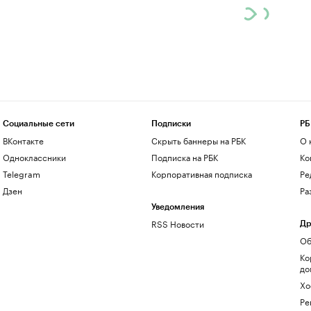
Социальные сети
Подписки
РБ
ВКонтакте
Скрыть баннеры на РБК
О 
Одноклассники
Подписка на РБК
Ко
Telegram
Корпоративная подписка
Ре
Дзен
Ра
Уведомления
RSS Новости
Др
Об
Ко
до
Хо
Ре