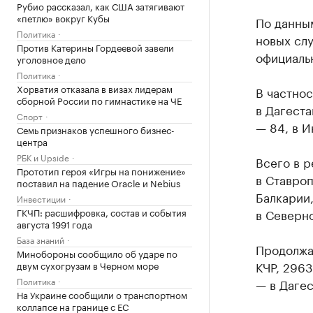
Рубио рассказал, как США затягивают
«петлю» вокруг Кубы
По данны
Политика
новых сл
Против Катерины Гордеевой завели
официаль
уголовное дело
Политика
Хорватия отказала в визах лидерам
В частнос
сборной России по гимнастике на ЧЕ
в Дагеста
Спорт
— 84, в И
Семь признаков успешного бизнес-
центра
РБК и Upside
Всего в р
Прототип героя «Игры на понижение»
в Ставроп
поставил на падение Oracle и Nebius
Балкарии,
Инвестиции
ГКЧП: расшифровка, состав и события
в Северно
августа 1991 года
База знаний
Продолжаю
Минобороны сообщило об ударе по
КЧР, 2963
двум сухогрузам в Черном море
Политика
— в Дагес
На Украине сообщили о транспортном
коллапсе на границе с ЕС