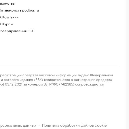
акомства
йт знакомств podbor.ru
К Компании
К Курсы
ола управления РБК
регистрации средства массовой информации выдано Федеральной
и сетевого издания «РБК» (свидетельство о регистрации средства
ор) 03.12.2021 за номером ЭЛ №ФС77-82385) сопровождаются
ерсональных данных
Политика обработки файлов cookie
·