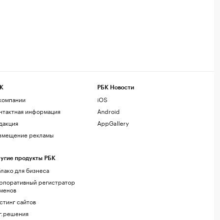
К
РБК Новости
компании
iOS
нтактная информация
Android
дакция
AppGallery
змещение рекламы
угие продукты РБК
лако для бизнеса
рпоративный регистратор
менов
стинг сайтов
г.решения