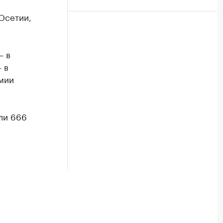
 Осетии,
— в
 в
мии
ли 666