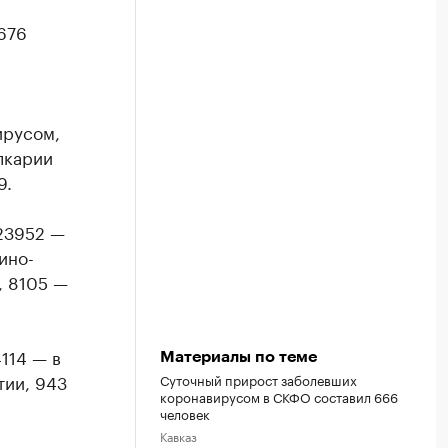
676
ирусом,
лкарии
9.
 23952 —
ино-
, 8105 —
114 — в
Материалы по теме
тии, 943
Суточный прирост заболевших
коронавирусом в СКФО составил 666
человек
Кавказ