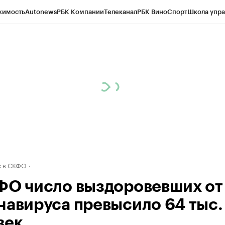
жимость
Autonews
РБК Компании
Телеканал
РБК Вино
Спорт
Школа упра
ипто
РБК Бизнес-среда
Дискуссионный клуб
Исследования
Кредитные 
Экономика
Бизнес
Технологии и медиа
Финансы
Рынок наличной валю
 в СКФО
ФО число выздоровевших от
навируса превысило 64 тыс.
век