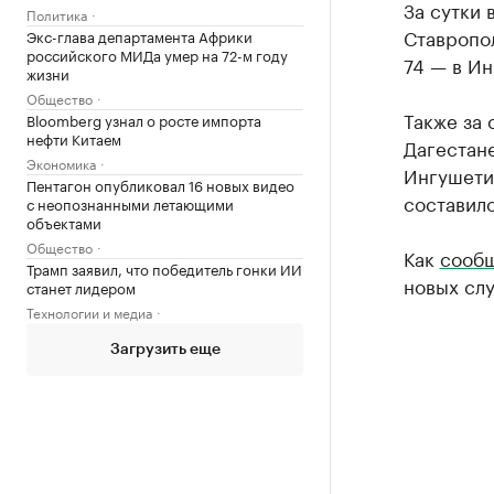
За сутки 
Политика
Ставропол
Экс-глава департамента Африки
российского МИДа умер на 72-м году
74 — в Ин
жизни
Общество
Также за 
Bloomberg узнал о росте импорта
нефти Китаем
Дагестане
Экономика
Ингушети
Пентагон опубликовал 16 новых видео
составило
с неопознанными летающими
объектами
Общество
Как
сообщ
Трамп заявил, что победитель гонки ИИ
новых сл
станет лидером
Технологии и медиа
Загрузить еще