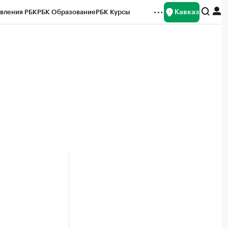
Кавказ
вления РБК
РБК Образование
РБК Курсы
рейтинги
Франшизы
Газета
Спецпроекты СПб
ты