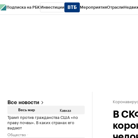
Подписка на РБК
Инвестиции
Мероприятия
Отрасли
Недви
РБК Life
Тренды
Визионеры
Национальные проекты
Город
Стиль
Кр
Конференции СПб
Спецпроекты
Проверка контрагентов
Политика
Коронавирус
Все новости
Кавказ
Весь мир
В СК
Трамп против гражданства США «по
праву почвы». В каких странах его
коро
выдают
Общество
чело