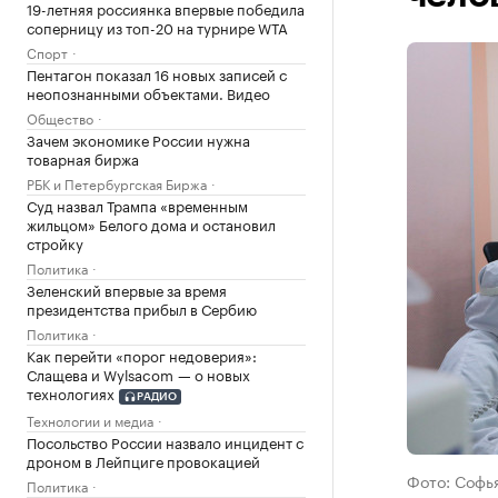
19-летняя россиянка впервые победила
соперницу из топ-20 на турнире WTA
Спорт
Пентагон показал 16 новых записей с
неопознанными объектами. Видео
Общество
Зачем экономике России нужна
товарная биржа
РБК и Петербургская Биржа
Суд назвал Трампа «временным
жильцом» Белого дома и остановил
стройку
Политика
Зеленский впервые за время
президентства прибыл в Сербию
Политика
Как перейти «порог недоверия»:
Слащева и Wylsacom — о новых
технологиях
РАДИО
Технологии и медиа
Посольство России назвало инцидент с
дроном в Лейпциге провокацией
Фото: Софь
Политика