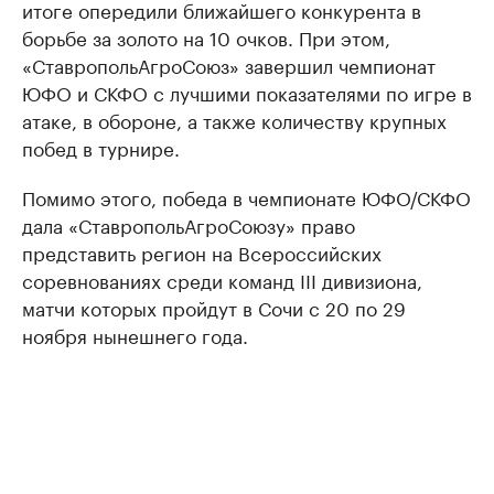
итоге опередили ближайшего конкурента в
борьбе за золото на 10 очков. При этом,
«СтавропольАгроСоюз» завершил чемпионат
ЮФО и СКФО с лучшими показателями по игре в
атаке, в обороне, а также количеству крупных
побед в турнире.
Помимо этого, победа в чемпионате ЮФО/СКФО
дала «СтавропольАгроСоюзу» право
представить регион на Всероссийских
соревнованиях среди команд III дивизиона,
матчи которых пройдут в Сочи с 20 по 29
ноября нынешнего года.