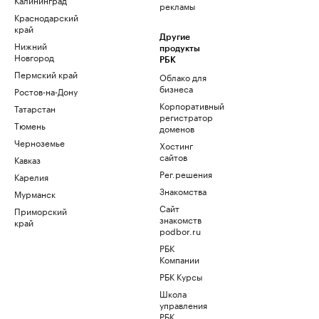
рекламы
Краснодарский
край
Другие
Нижний
продукты
Новгород
РБК
Пермский край
Облако для
бизнеса
Ростов-на-Дону
Корпоративный
Татарстан
регистратор
Тюмень
доменов
Черноземье
Хостинг
сайтов
Кавказ
Рег.решения
Карелия
Знакомства
Мурманск
Сайт
Приморский
знакомств
край
podbor.ru
РБК
Компании
РБК Курсы
Школа
управления
РБК