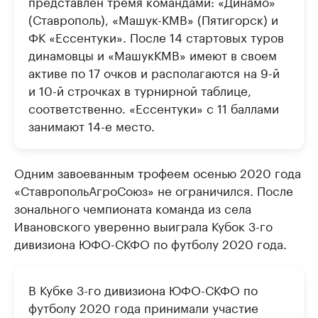
представлен тремя командами: «Динамо»
(Ставрополь), «Машук-КМВ» (Пятигорск) и
ФК «Ессентуки». После 14 стартовых туров
динамовцы и «МашукКМВ» имеют в своем
активе по 17 очков и располагаются на 9-й
и 10-й строчках в турнирной таблице,
соответственно. «Ессентуки» с 11 баллами
занимают 14-е место.
Одним завоеванным трофеем осенью 2020 года
«СтавропольАгроСоюз» не ограничился. После
зонального чемпионата команда из села
Ивановского уверенно выиграла Кубок 3-го
дивизиона ЮФО-СКФО по футболу 2020 года.
В Кубке 3-го дивизиона ЮФО-СКФО по
футболу 2020 года принимали участие