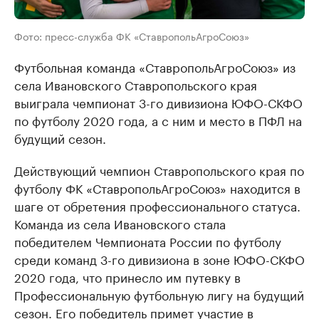
Фото: пресс-служба ФК «СтавропольАгроСоюз»
Футбольная команда «СтавропольАгроСоюз» из
села Ивановского Ставропольского края
выиграла чемпионат 3-го дивизиона ЮФО-СКФО
по футболу 2020 года, а с ним и место в ПФЛ на
будущий сезон.
Действующий чемпион Ставропольского края по
футболу ФК «СтавропольАгроСоюз» находится в
шаге от обретения профессионального статуса.
Команда из села Ивановского стала
победителем Чемпионата России по футболу
среди команд 3-го дивизиона в зоне ЮФО-СКФО
2020 года, что принесло им путевку в
Профессиональную футбольную лигу на будущий
сезон. Его победитель примет участие в