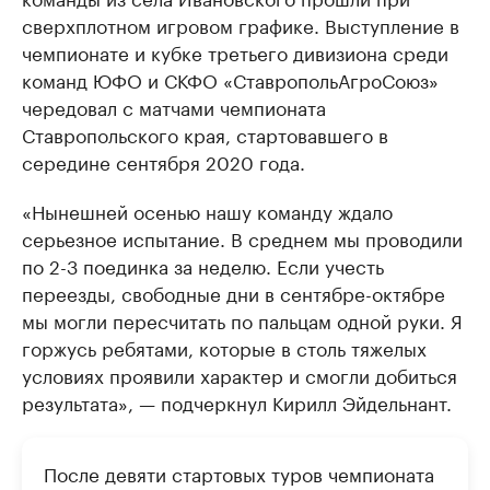
сверхплотном игровом графике. Выступление в
чемпионате и кубке третьего дивизиона среди
команд ЮФО и СКФО «СтавропольАгроСоюз»
чередовал с матчами чемпионата
Ставропольского края, стартовавшего в
середине сентября 2020 года.
«Нынешней осенью нашу команду ждало
серьезное испытание. В среднем мы проводили
по 2-3 поединка за неделю. Если учесть
переезды, свободные дни в сентябре-октябре
мы могли пересчитать по пальцам одной руки. Я
горжусь ребятами, которые в столь тяжелых
условиях проявили характер и смогли добиться
результата», — подчеркнул Кирилл Эйдельнант.
После девяти стартовых туров чемпионата