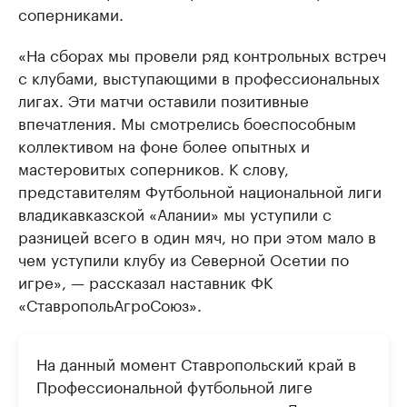
соперниками.
«На сборах мы провели ряд контрольных встреч
с клубами, выступающими в профессиональных
лигах. Эти матчи оставили позитивные
впечатления. Мы смотрелись боеспособным
коллективом на фоне более опытных и
мастеровитых соперников. К слову,
представителям Футбольной национальной лиги
владикавказской «Алании» мы уступили с
разницей всего в один мяч, но при этом мало в
чем уступили клубу из Северной Осетии по
игре», — рассказал наставник ФК
«СтавропольАгроСоюз».
На данный момент Ставропольский край в
Профессиональной футбольной лиге