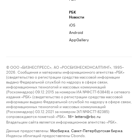
РБК
Новости
iOS
Android
AppGallery
© ООО «БИЗНЕСПРЕСС», АО «РОСБИЗНЕСКОНСАЛТИНГ», 1995–
2026. Сообщения и материалы информационного агентства «РБК»
(свидетельство о регистрации средства массовой информации
выдано Федеральной службой по надзору в сфере связи,
информационных технологий и массовых коммуникаций
(Роскомнадзор) 09.12.2015 за номером ИА №ФС77-63848) и сетевого
издания «РБК» (свидетельство о регистрации средства массовой
информации выдано Федеральной службой по надзору в сфере связи,
информационных технологий и массовых коммуникаций
(Роскомнадзор) 03.12.2021 за номером ЭЛ №ФС77-82385)
сопровождаются пометкой «РБК».
letters@rbc.ru
18+
Владельцем сайта является информационное агентство «РБК».
Данные предоставлены:
Мосбиржа
,
Санкт-Петербургская биржа
.
Индексы облигаций предоставлены Cbonds.