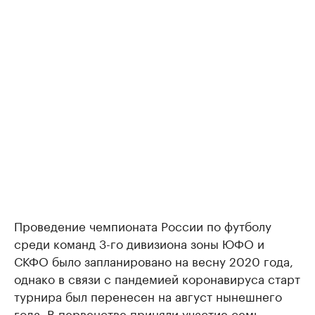
Проведение чемпионата России по футболу
среди команд 3-го дивизиона зоны ЮФО и
СКФО было запланировано на весну 2020 года,
однако в связи с пандемией коронавируса старт
турнира был перенесен на август нынешнего
года. В первенстве приняли участие семь