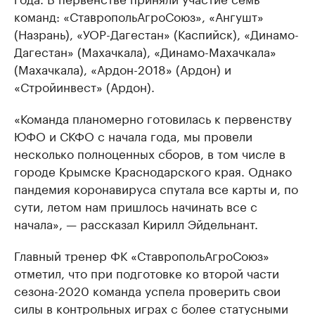
команд: «СтавропольАгроСоюз», «Ангушт»
(Назрань), «УОР-Дагестан» (Каспийск), «Динамо-
Дагестан» (Махачкала), «Динамо-Махачкала»
(Махачкала), «Ардон-2018» (Ардон) и
«Стройинвест» (Ардон).
«Команда планомерно готовилась к первенству
ЮФО и СКФО с начала года, мы провели
несколько полноценных сборов, в том числе в
городе Крымске Краснодарского края. Однако
пандемия коронавируса спутала все карты и, по
сути, летом нам пришлось начинать все с
начала», — рассказал Кирилл Эйдельнант.
Главный тренер ФК «СтавропольАгроСоюз»
отметил, что при подготовке ко второй части
сезона-2020 команда успела проверить свои
силы в контрольных играх с более статусными