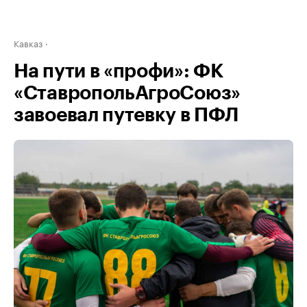
Кавказ
На пути в «профи»: ФК
«СтавропольАгроСоюз»
завоевал путевку в ПФЛ