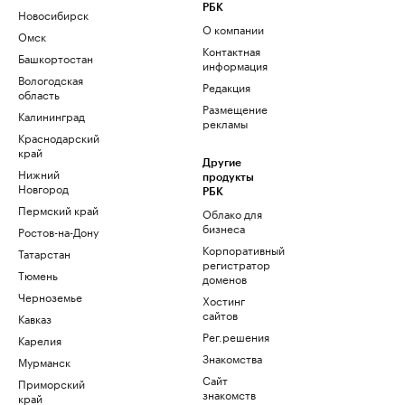
РБК
Новосибирск
О компании
Омск
Контактная
Башкортостан
информация
Вологодская
Редакция
область
Размещение
Калининград
рекламы
Краснодарский
край
Другие
Нижний
продукты
Новгород
РБК
Пермский край
Облако для
бизнеса
Ростов-на-Дону
Корпоративный
Татарстан
регистратор
Тюмень
доменов
Черноземье
Хостинг
сайтов
Кавказ
Рег.решения
Карелия
Знакомства
Мурманск
Сайт
Приморский
знакомств
край