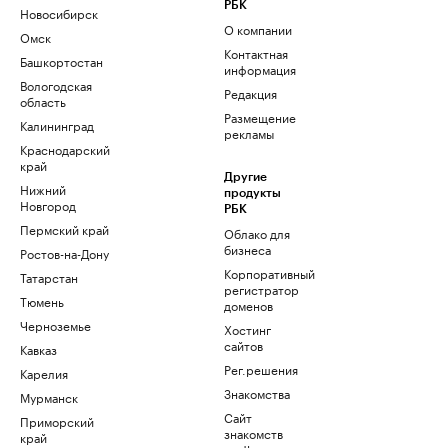
РБК
Новосибирск
О компании
Омск
Контактная
Башкортостан
информация
Вологодская
Редакция
область
Размещение
Калининград
рекламы
Краснодарский
край
Другие
Нижний
продукты
Новгород
РБК
Пермский край
Облако для
бизнеса
Ростов-на-Дону
Корпоративный
Татарстан
регистратор
Тюмень
доменов
Черноземье
Хостинг
сайтов
Кавказ
Рег.решения
Карелия
Знакомства
Мурманск
Сайт
Приморский
знакомств
край