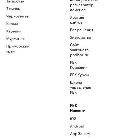
Татарстан
регистратор
Тюмень
доменов
Черноземье
Хостинг
сайтов
Кавказ
Рег.решения
Карелия
Знакомства
Мурманск
Сайт
Приморский
знакомств
край
podbor.ru
РБК
Компании
РБК Курсы
Школа
управления
РБК
РБК
Новости
iOS
Android
AppGallery