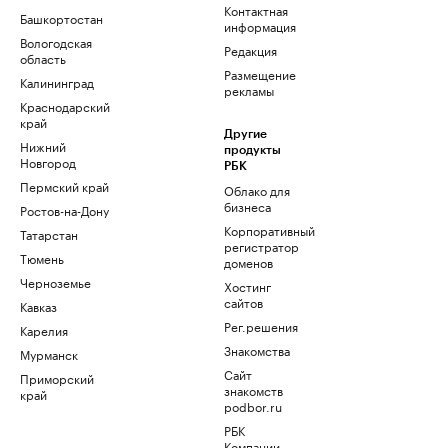
Контактная
Башкортостан
информация
Вологодская
Редакция
область
Размещение
Калининград
рекламы
Краснодарский
край
Другие
Нижний
продукты
Новгород
РБК
Пермский край
Облако для
бизнеса
Ростов-на-Дону
Корпоративный
Татарстан
регистратор
Тюмень
доменов
Черноземье
Хостинг
сайтов
Кавказ
Рег.решения
Карелия
Знакомства
Мурманск
Сайт
Приморский
знакомств
край
podbor.ru
РБК
Компании