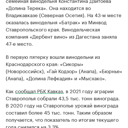
семейная винодельня Константина Дзитоева
«Долина Терека». Она находится во
Владикавказе (Северная Осетия). На 43-м месте
оказалась винодельня «Батрак» из Минвод
Ставропольского края. Винодельческая
компания «Дербент вино» из Дагестана заняла
47-е место.
В первую пятерку вошли винодельни из
Краснодарского края: «Сикоры»
(Новороссийск), «Гай Кодзор» (Анапа), «Бюрнье»
(Анапа), «Долина Лефкадия» и «Мысхако».
Как
сообщал РБК Кавказ
, в 2021 году аграрии
Ставрополья собрали 43,5 тыс. тонн винограда.
В 2020 году на Ставрополье урожай винограда
составил более 45 тыс. тонн. Таким образом
получается, что показатель по итогам текущего
года снизился на 3,3%.