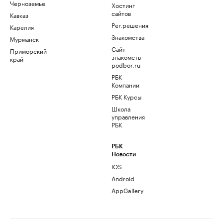
Черноземье
Хостинг
сайтов
Кавказ
Рег.решения
Карелия
Знакомства
Мурманск
Сайт
Приморский
знакомств
край
podbor.ru
РБК
Компании
РБК Курсы
Школа
управления
РБК
РБК
Новости
iOS
Android
AppGallery