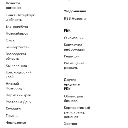
Новости
регионов
Уведомления
Санкт-Петербург
RSS Новости
и область
Екатеринбург
РБК
Новосибирск
О компании
Омск
Контактная
Башкортостан
информация
Вологодская
Редакция
область
Размещение
Калининград
рекламы
Краснодарский
край
Другие
Нижний
продукты
Новгород
РБК
Пермский край
Облако для
бизнеса
Ростов-на-Дону
Корпоративный
Татарстан
регистратор
Тюмень
доменов
Черноземье
Хостинг
сайтов