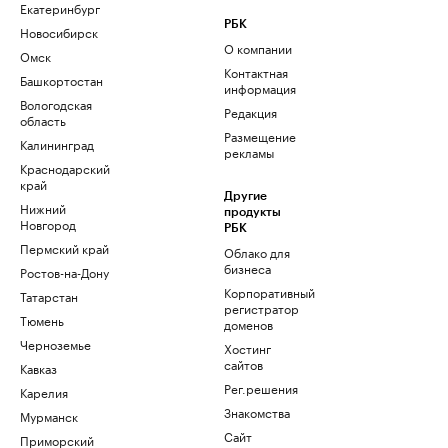
Екатеринбург
РБК
Новосибирск
О компании
Омск
Контактная
Башкортостан
информация
Вологодская
Редакция
область
Размещение
Калининград
рекламы
Краснодарский
край
Другие
Нижний
продукты
Новгород
РБК
Пермский край
Облако для
бизнеса
Ростов-на-Дону
Корпоративный
Татарстан
регистратор
Тюмень
доменов
Черноземье
Хостинг
сайтов
Кавказ
Рег.решения
Карелия
Знакомства
Мурманск
Сайт
Приморский