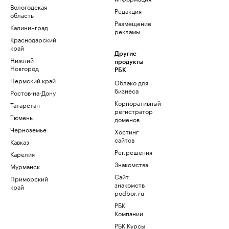
Вологодская
Редакция
область
Размещение
Калининград
рекламы
Краснодарский
край
Другие
Нижний
продукты
Новгород
РБК
Пермский край
Облако для
бизнеса
Ростов-на-Дону
Корпоративный
Татарстан
регистратор
Тюмень
доменов
Черноземье
Хостинг
сайтов
Кавказ
Рег.решения
Карелия
Знакомства
Мурманск
Сайт
Приморский
знакомств
край
podbor.ru
РБК
Компании
РБК Курсы