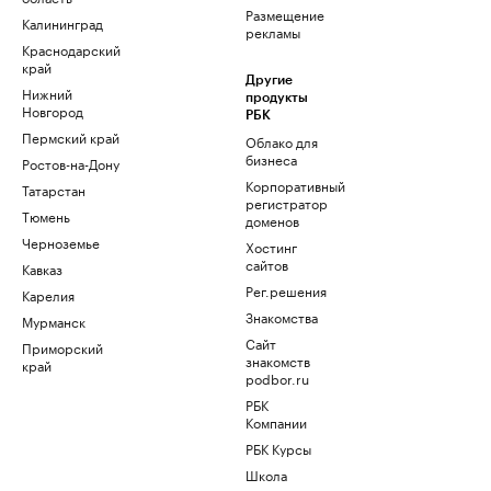
Размещение
Калининград
рекламы
Краснодарский
край
Другие
Нижний
продукты
Новгород
РБК
Пермский край
Облако для
бизнеса
Ростов-на-Дону
Корпоративный
Татарстан
регистратор
Тюмень
доменов
Черноземье
Хостинг
сайтов
Кавказ
Рег.решения
Карелия
Знакомства
Мурманск
Сайт
Приморский
знакомств
край
podbor.ru
РБК
Компании
РБК Курсы
Школа