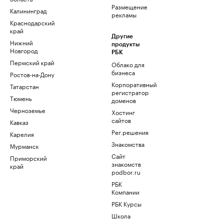
Размещение
Калининград
рекламы
Краснодарский
край
Другие
Нижний
продукты
Новгород
РБК
Пермский край
Облако для
бизнеса
Ростов-на-Дону
Корпоративный
Татарстан
регистратор
Тюмень
доменов
Черноземье
Хостинг
сайтов
Кавказ
Рег.решения
Карелия
Знакомства
Мурманск
Сайт
Приморский
знакомств
край
podbor.ru
РБК
Компании
РБК Курсы
Школа