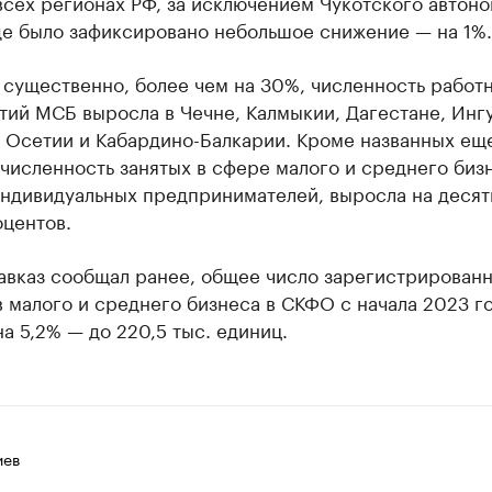
всех регионах РФ, за исключением Чукотского автон
де было зафиксировано небольшое снижение — на 1%.
 существенно, более чем на 30%, численность работ
тий МСБ выросла в Чечне, Калмыкии, Дагестане, Инг
 Осетии и Кабардино-Балкарии. Кроме названных еще
численность занятых в сфере малого и среднего биз
индивидуальных предпринимателей, выросла на десят
оцентов.
Кавказ сообщал ранее, общее число зарегистрирован
 малого и среднего бизнеса в СКФО с начала 2023 г
а 5,2% — до 220,5 тыс. единиц.
иев