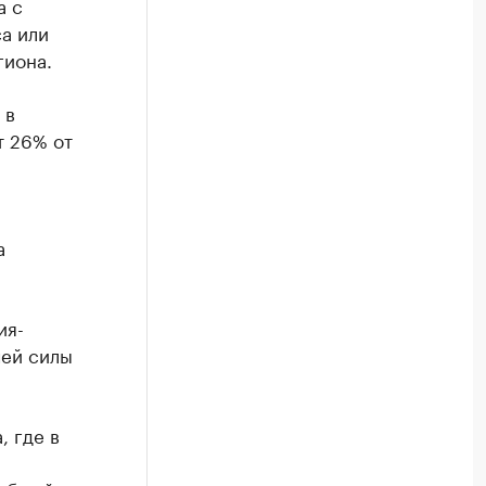
а с
а или
гиона.
 в
т 26% от
а
ия-
чей силы
, где в