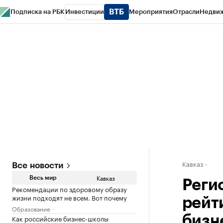
Подписка на РБК
Инвестиции
Мероприятия
Отрасли
Недви
РБК Life
Тренды
Визионеры
Национальные проекты
Город
Стиль
Кр
Конференции СПб
Спецпроекты
Проверка контрагентов
Политика
Кавказ
Все новости
Кавказ
Весь мир
Реги
Рекомендации по здоровому образу
жизни подходят не всем. Вот почему
рейт
Образование
Как российские бизнес-школы
бизн