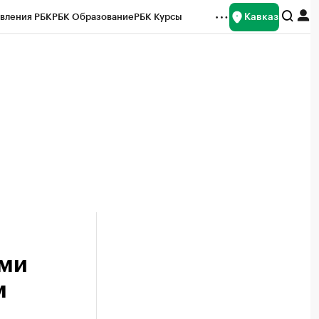
Кавказ
вления РБК
РБК Образование
РБК Курсы
рейтинги
Франшизы
Газета
Спецпроекты СПб
ты
ами
м