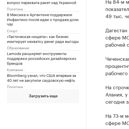
На 84-м 
вопрос перехвата ракет над Украиной
показател
Политика
В Мексике и Аргентине поддержали
49 тыс. ч
Инфантино после идеи о продаже доли
ЧМ
Дагестан 
Спорт
«Тактическая нищета»: как бизнес
сфере МСП
имитирует нехватку денег ради выгоды
рабочей 
Образование
Lamoda расширяет инструменты
Чеченская
поддержки российских дизайнерских
брендов
процентн
Компании
рабочего 
Bloomberg узнал, что США впервые за
40 лет не закупили саудовскую нефть
На строчк
Политика
Алания, у
Загрузить еще
сегодня з
На 73-м м
сфере МС