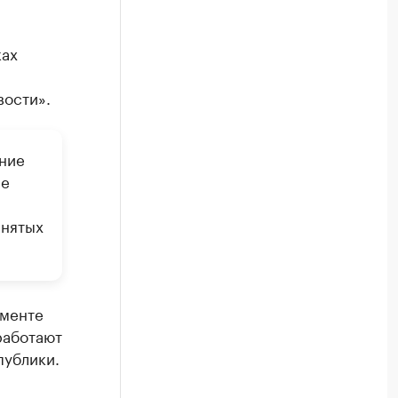
ках
вости».
ание
ре
анятых
гменте
работают
публики.