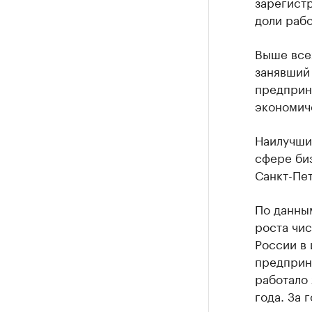
зарегистр
доли рабо
Выше все
занявший 
предприни
экономич
Наилучши
сфере биз
Санкт-Пет
По данны
роста чис
России в 
предприн
работало 
года. За 