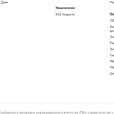
Дзен
Ра
Уведомления
RSS Новости
Др
Об
Ко
до
Хо
Ре
Зн
Са
РБ
РБ
Шк
ения и материалы информационного агентства «РБК» (свидетельство о 