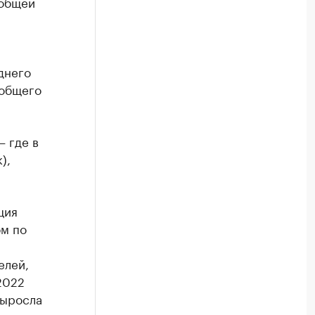
 общей
днего
 общего
 где в
),
ция
ом по
елей,
2022
выросла