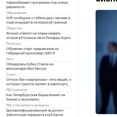
пересобирают программы под новую
реальность
Образование
КНР сообщила о гибели двух человек в
ходе инцидента на морской границе
Общество
Япония ответит на планы назвать
остров в России в честь Рихарда Зорге
Политика
Объявлен старт предзаказов на
гибридный кроссовер UMO 8
Авто
Обладатель Кубка Стэнли на
велосипеде сбил бегуна
Спорт
Отпуск без «сюрпризов»: пять вещей, о
которых туристы жалеют в аэропорту
РБК Компании
Как Петербургская биржа влияет на
бизнес и экономику
РБК и Петербургская Биржа
Дисквалифицированный за допинг
Заболотный перешел в клуб Басты