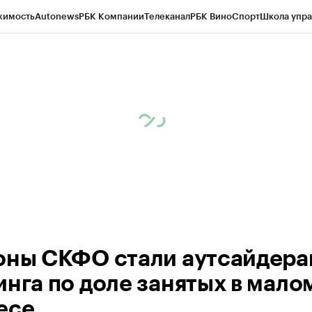
жимость
Autonews
РБК Компании
Телеканал
РБК Вино
Спорт
Школа упра
ипто
РБК Бизнес-среда
Дискуссионный клуб
Исследования
Кредитные 
Экономика
Бизнес
Технологии и медиа
Финансы
Рынок наличной валю
оны СКФО стали аутсайдер
инга по доле занятых в мало
есе