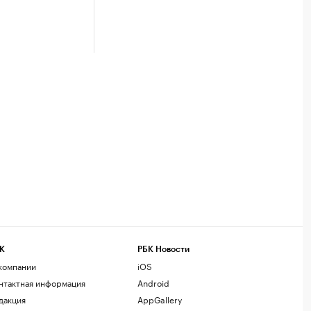
К
РБК Новости
компании
iOS
нтактная информация
Android
дакция
AppGallery