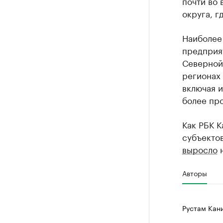
почти во 
округа, г
Наиболее
предприя
Северной
регионах 
включая 
более пр
Как РБК 
субъектов
выросло
н
Авторы
Рустам Кан