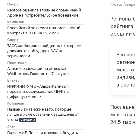
Фото: freep
Спорт
Restore оценила влияние ограничений
Apple на потребительское поведение
Регионы С
Компании
рейтинга 
Российский хоккеист подписал новый
средний 
контракт в НХЛ на $2,2 млн
Спорт
ТАСС сообщило о найденных хакерами
документах об ударах ВСУ по
В каче
терминалам
регион
Политика
Атаки и эвакуации на объектах
малого
Wildberries. Главное на 7 августа
индиви
Бизнес
в экон
ИНФИНИТУМ и «Альфа-Капитал»
перевели обслуживание ПИФ на
цифровую модель
Компании
Последнее
Названы китайские авто, которые
малого и 
лучше и хуже остальных защищены от
угона
24,5 тыс.
РАДИО
Авто
Глава МИД Польши призвал обсудить