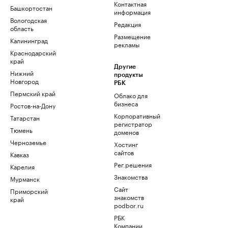
Контактная
Башкортостан
информация
Вологодская
Редакция
область
Размещение
Калининград
рекламы
Краснодарский
край
Другие
Нижний
продукты
Новгород
РБК
Пермский край
Облако для
бизнеса
Ростов-на-Дону
Корпоративный
Татарстан
регистратор
Тюмень
доменов
Черноземье
Хостинг
сайтов
Кавказ
Рег.решения
Карелия
Знакомства
Мурманск
Сайт
Приморский
знакомств
край
podbor.ru
РБК
Компании