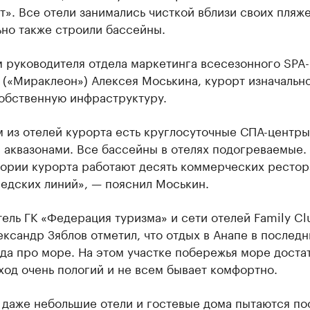
т». Все отели занимались чисткой вблизи своих пляже
ьно также строили бассейны.
м руководителя отдела маркетинга всесезонного SPA
 («Мираклеон») Алексея Моськина, курорт изначальн
собственную инфраструктуру.
 из отелей курорта есть круглосуточные СПА-центры
 аквазонами. Все бассейны в отелях подогреваемые.
тории курорта работают десять коммерческих рестор
едских линий», — пояснил Моськин.
ель ГК «Федерация туризма» и сети отелей Family Cl
ександр Зяблов отметил, что отдых в Анапе в послед
да про море. На этом участке побережья море доста
ход очень пологий и не всем бывает комфортно.
 даже небольшие отели и гостевые дома пытаются по