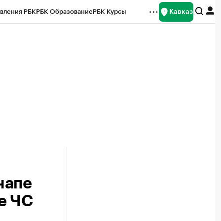
Кавказ
вления РБК
РБК Образование
РБК Курсы
рейтинги
Франшизы
Газета
Спецпроекты СПб
ты
Анапе
е ЧС