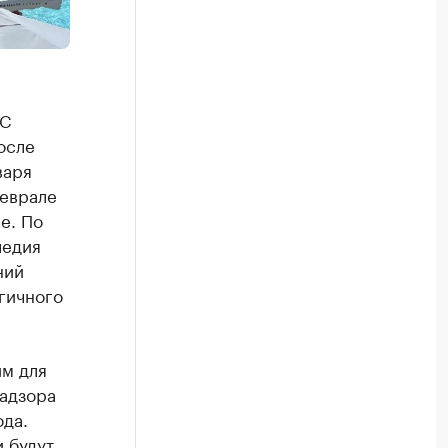
ЧС
осле
варя
феврале
е. По
ледия
ний
гичного
м для
адзора
ода.
 будут