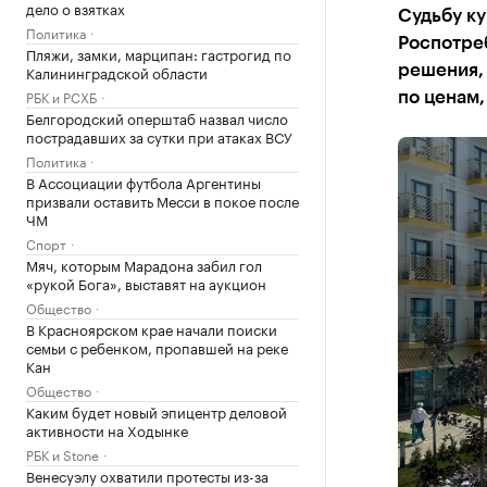
дело о взятках
Судьбу к
Политика
Роспотреб
Пляжи, замки, марципан: гастрогид по
Калининградской области
решения, 
РБК и РСХБ
по ценам,
Белгородский оперштаб назвал число
пострадавших за сутки при атаках ВСУ
Политика
В Ассоциации футбола Аргентины
призвали оставить Месси в покое после
ЧМ
Спорт
Мяч, которым Марадона забил гол
«рукой Бога», выставят на аукцион
Общество
В Красноярском крае начали поиски
семьи с ребенком, пропавшей на реке
Кан
Общество
Каким будет новый эпицентр деловой
активности на Ходынке
РБК и Stone
Венесуэлу охватили протесты из-за