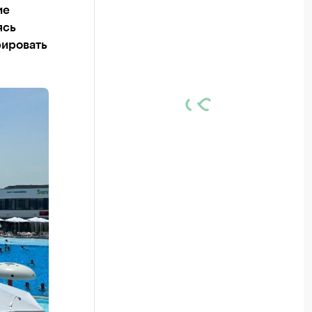
ие
ясь
рировать