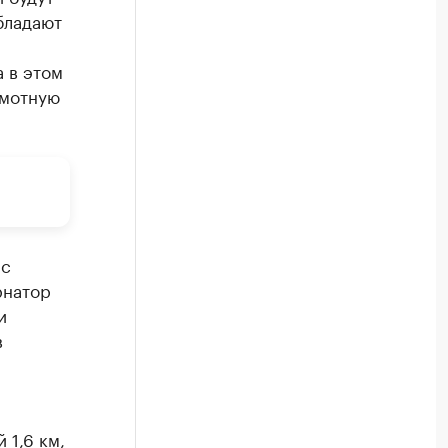
бладают
 в этом
амотную
 с
рнатор
и
в
 1,6 км,