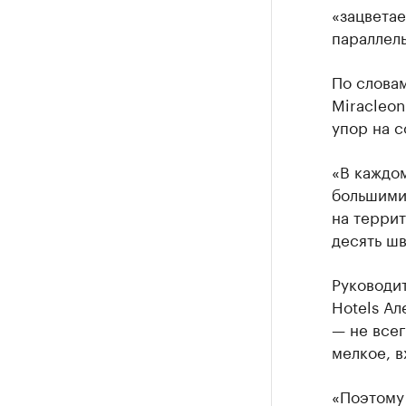
«зацветае
параллел
По слова
Miracleon
упор на 
«В каждом
большими
на терри
десять шв
Руководит
Hotels Ал
— не всег
мелкое, в
«Поэтому