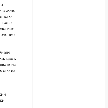
 и
 в ходе
здного
 года»
ология»
течение
Анапе
а, цвет.
ывать из
ь его из
кий
жи