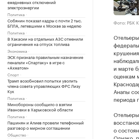
ежедневных отключений
электроэнергии
Политика
Собянин показал кадры с почти 2 тыс.
Фото: РБК 
БПЛА, летевшими к Москве за неделю
Политика
Отельеры
В Хакасии на отдельных АЗС отменили
ограничения на отпуск топлива
федеральн
Экономика
крушения 
ЭСК признала правильным назначение
наблюдал
пенальти «Спартаку» в игре с
и марте б
«Ахматом»
Спорт
оценкам 
Трамп возобновил попытки уволить
Краснода
члена совета управляющих ФРС Лизу
Анапы со
Кук
Политика
периода 
Минобороны сообщило о взятии
Ивановки в Харьковской области
Отельеры
Политика
восстано
Пашинян и Алиев провели телефонный
разговор о мирном соглашении
о состоян
Общество
Однако, п