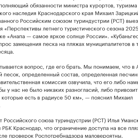
сполняющий обязанности министра курортов, туризма
кого наследия Краснодарского края Михаил Зарицкий
ванного Российским союзом туриндустрии (РСТ) вые
я «Перспективы летнего туристического сезона 2025
ке «Анапа — самое яркое солнце России». «Кубаньге
прос замещения песка на пляжах муниципалитетов в 
сяца.
ывается вопрос, где его брать. Мы понимаем, что в 
 песок, определенный состав, определенная песчинк
вительственная комиссия озвучила, что его либо нам
бы у нас не было никаких разногласий, либо привозит
 которые есть в радиусе 50 км», — пояснил Михаил
.
т Российского союза туриндустрии (РСТ) Илья Уманс
 РБК Краснодар, что ограничение доступа на все пля
сле проверок Роспотребнадзора маловероятны.