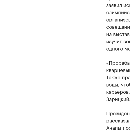
заявил и
олимпийс
организо
совещани
на выстав
изучит во
одного ме
«Прорабат
кварцевый
Также пра
воды, что
карьеров,
Зарицкий
Президен
рассказал
Анапы по