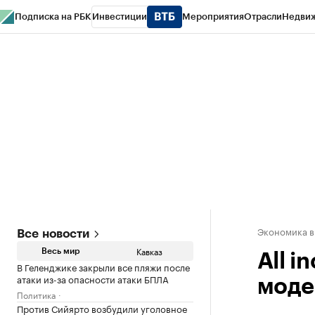
Подписка на РБК
Инвестиции
Мероприятия
Отрасли
Недви
РБК Life
Тренды
Визионеры
Национальные проекты
Город
Стиль
Кр
Конференции СПб
Спецпроекты
Проверка контрагентов
Политика
Экономика в
Все новости
Кавказ
Весь мир
All i
В Геленджике закрыли все пляжи после
атаки из-за опасности атаки БПЛА
моде
Политика
Против Сийярто возбудили уголовное