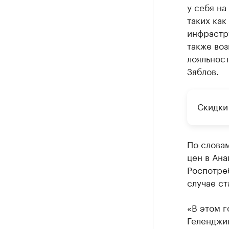
у себя на
таких как
инфрастру
также во
лояльност
Зяблов.
Скидки
По слова
цен в Ана
Роспотре
случае ст
«В этом г
Геленджи