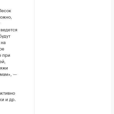
Песок
можно,
т
 ведется
будут
 на
ое
о при
ей,
ляжи
рмам», —
активно
и и др.