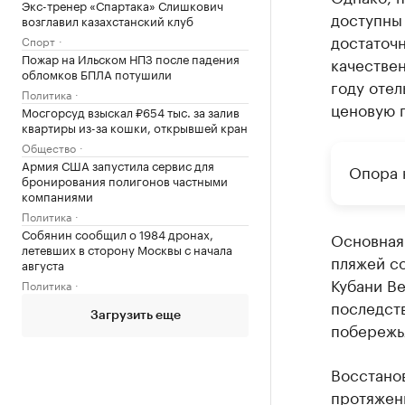
Экс-тренер «Спартака» Слишкович
доступны 
возглавил казахстанский клуб
достаточ
Спорт
Пожар на Ильском НПЗ после падения
качествен
обломков БПЛА потушили
году оте
Политика
ценовую 
Мосгорсуд взыскал ₽654 тыс. за залив
квартиры из-за кошки, открывшей кран
Общество
Армия США запустила сервис для
Опора 
бронирования полигонов частными
компаниями
Политика
Собянин сообщил о 1984 дронах,
Основная 
летевших в сторону Москвы с начала
пляжей с
августа
Кубани Ве
Политика
последст
Загрузить еще
побережь
Восстано
протяженн