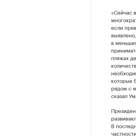
«Сейчас в
многократ
если пре
выявлено,
в меньших
принимат
пляжах де
количеств
необходим
которые 
рядом с м
сказал Ум
Президент
развиваю
В последн
частности