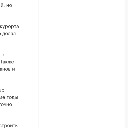
й, но
-курорта
о делал
 с
 Также
анов и
ub
ние годы
точно
строить