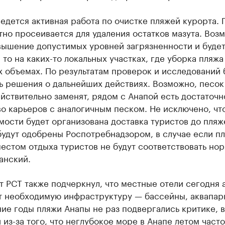
едется активная работа по очистке пляжей курорта. 
но просеивается для удаления остатков мазута. Воз
вышение допустимых уровней загрязненности и буде
 то на каких-то локальных участках, где уборка пляжа
 объемах. По результатам проверок и исследований 
ь решения о дальнейших действиях. Возможно, песок
йствительно заменят, рядом с Анапой есть достаточн
о карьеров с аналогичным песком. Не исключено, чт
ости будет организована доставка туристов до пляж
будут одобрены Роспотребнадзором, в случае если п
естом отдыха туристов не будут соответствовать но
анский.
 РСТ также подчеркнул, что местные отели сегодня 
т необходимую инфраструктуру — бассейны, аквапарк
ие годы пляжи Анапы не раз подвергались критике, в
 из-за того, что неглубокое море в Анапе летом часто