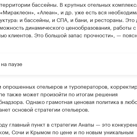
 территории бассейны. В крупных отельных комплекс
 «Мираклеон», «Алеан», и др. уже есть вся необходим
ктура: и бассейны, и СПА, и бани, и рестораны. Это 
зможность динамического ценообразования, работы с
ью клиентов. Это большой запас прочности», — пояс
 на паузе
м опрошенных отельеров и туроператоров, корректи
пе также может произойти по итогам решения
бнадзора. Однако грамотная ценовая политика в люб
анет основой стратегии отельеров.
оду главный пункт в стратегии Анапы — это конкурен
ком, Сочи и Крымом по цене и по новым уникальным