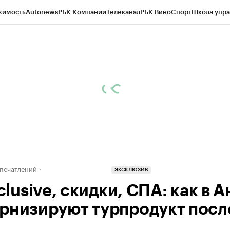
жимость
Autonews
РБК Компании
Телеканал
РБК Вино
Спорт
Школа упра
ипто
РБК Бизнес-среда
Дискуссионный клуб
Исследования
Кредитные 
Экономика
Бизнес
Технологии и медиа
Финансы
Рынок наличной валю
печатлений
ЭКСКЛЮЗИВ
nclusive, скидки, СПА: как в 
рнизируют турпродукт посл