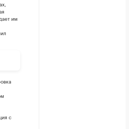
ах,
ая
дает им
нил
ровка
ом
ция с