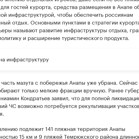
для гостей курорта, средства размещения в Анапе о
ной инфраструктурой, чтобы обеспечить россиянам
ный отдых. Основными пунктами в стратегии курорта
льеры называют развитие инфраструктуры отдыха, гр
политику и расширение туристического продукта.
на инфраструктуру
часть мазута с побережья Анапы уже убрана. Сейчас
обирают только мелкие фракции вручную. Ранее губе
ниамин Кондратьев заявил, что для полной ликвидаци
вий ЧС возможно потребуется рекультивация участко
я.
влению подлежит 141 пляжная территория Анапы
остью 15 км и 9 пляжей Темрюкского района длинной