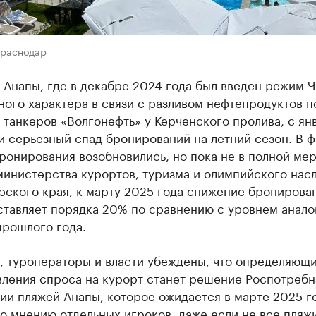
Краснодар
 Анапы, где в декабре 2024 года был введен режим 
ого характера в связи с разливом нефтепродуктов п
танкеров «Волгонефть» у Керченского пролива, с ян
и серьезный спад бронирований на летний сезон. В 
ронирования возобновились, но пока не в полной мер
министерства курортов, туризма и олимпийского нас
рского края, к марту 2025 года снижение бронирова
ставляет порядка 20% по сравнению с уровнем анало
прошлого года.
, туроператоры и власти убеждены, что определяющи
вления спроса на курорт станет решение Роспотребн
ии пляжей Анапы, которое ожидается в марте 2025 г
о мнению отдельных игроков, даже если не все пляжи