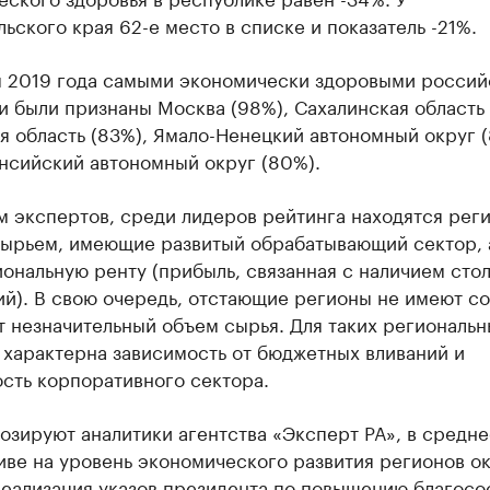
ьского края 62-е место в списке и показатель -21%.
м 2019 года самыми экономически здоровыми росси
 были признаны Москва (98%), Сахалинская область 
 область (83%), Ямало-Ненецкий автономный округ (
нсийский автономный округ (80%).
 экспертов, среди лидеров рейтинга находятся рег
сырьем, имеющие развитый обрабатывающий сектор, 
ональную ренту (прибыль, связанная с наличием сто
ий). В свою очередь, отстающие регионы не имеют с
 незначительный объем сырья. Для таких региональн
 характерна зависимость от бюджетных вливаний и
сть корпоративного сектора.
озируют аналитики агентства «Эксперт РА», в средн
иве на уровень экономического развития регионов о
реализация указов президента по повышению благосо