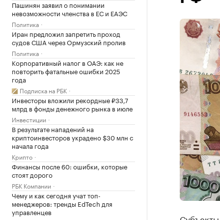
Пашинян заявил о понимании
невозможности членства в ЕС и ЕАЭС
Политика
Иран предложил запретить проход
судов США через Ормузский пролив
Политика
Корпоративный налог в ОАЭ: как не
повторить фатальные ошибки 2025
года
Подписка на РБК
Инвесторы вложили рекордные ₽33,7
млрд в фонды денежного рынка в июле
Инвестиции
В результате нападений на
криптоинвесторов украдено $30 млн с
начала года
Крипто
Финансы после 60: ошибки, которые
стоят дорого
РБК Компании
Чему и как сегодня учат топ-
менеджеров: тренды EdTech для
управленцев
Субъекты 