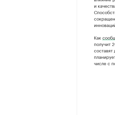
и качеств
Способст
сокращен
инноваци
Как
сообщ
получит 
составят 
планирует
числе с 