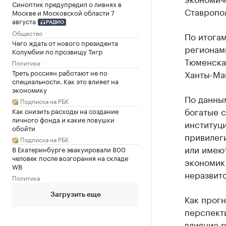
Синоптик предупредил о ливнях в
Ставропол
Москве и Московской области 7
августа
РАДИО
Общество
По итога
Чего ждать от нового президента
регионами
Колумбии по прозвищу Тигр
Тюменская
Политика
Ханты-Ма
Треть россиян работают не по
специальности. Как это влияет на
экономику
По данным
Подписка на РБК
богатые 
Как снизить расходы на создание
личного фонда и какие ловушки
институци
обойти
привилег
Подписка на РБК
или имеют
В Екатеринбурге эвакуировали 800
человек после возгорания на складе
экономик
WB
неразвито
Политика
Загрузить еще
Как прогн
перспект
влияние 