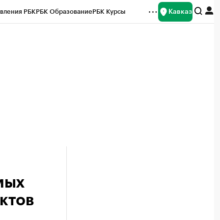
Кавказ
вления РБК
РБК Образование
РБК Курсы
рейтинги
Франшизы
Газета
Спецпроекты СПб
ты
мых
ктов