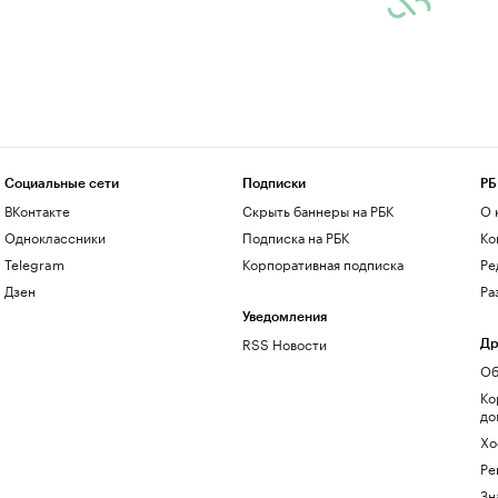
Социальные сети
Подписки
РБ
ВКонтакте
Скрыть баннеры на РБК
О 
Одноклассники
Подписка на РБК
Ко
Telegram
Корпоративная подписка
Ре
Дзен
Ра
Уведомления
RSS Новости
Др
Об
Ко
до
Хо
Ре
Зн