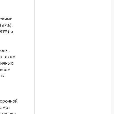
йскими
(97%),
81%) и
ионы,
а также
личных
овсем
ых
есрочной
кажет
стояния