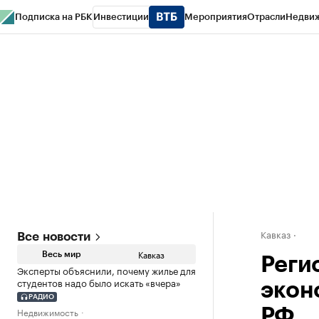
Подписка на РБК
Инвестиции
Мероприятия
Отрасли
Недви
РБК Life
Тренды
Визионеры
Национальные проекты
Город
Стиль
Кр
Конференции СПб
Спецпроекты
Проверка контрагентов
Политика
Кавказ
Все новости
Кавказ
Весь мир
Реги
Эксперты объяснили, почему жилье для
студентов надо было искать «вчера»
экон
РАДИО
Недвижимость
РФ