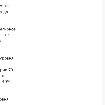
ет из
онда
регионов
 — на
же
 уровня
рии 79-
сто —
 -49%.
овня