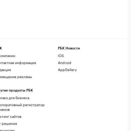
К
РБК Новости
компании
iOS
нтактная информация
Android
дакция
AppGallery
змещение рекламы
угие продукты РБК
лако для бизнеса
рпоративный регистратор
менов
стинг сайтов
г.решения
акомства