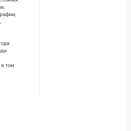
в.
рафии,
,
года
оды
 в том