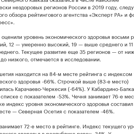
ски нездоровых регионов России в 2019 году, следу
го обзора рейтингового агентства «Эксперт РА» и ф
ресс».
 оценили уровень экономического здоровья восьми 
ий, 12 — умеренно высокий, 19 — выше среднего и 11
реднего. Текущее развитие еще 35 регионов — от ни
до низкого, отмечается в исследовании.
шетия находится на 84-м месте рейтинга с индексом
ского здоровья -66%. Строчкой выше (83-е место)
лась Карачаево-Черкесия (-64%). У Кабардино-Балка
 списке с показателем -53%. Чечня занимает 76-е ме
ке индекс уровня экономического здоровья составил
есте — Северная Осетия с показателем -46%.
занимает 72-е место в рейтинге. Индекс текущего ур
ского здоровья в республике равен -34%. У