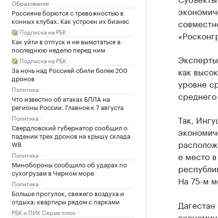
Образование
экономиче
Россияне борются с тревожностью в
конных клубах. Как устроен их бизнес
совместно
Подписка на РБК
«Росконг
Как уйти в отпуск и не вымотаться в
последнюю неделю перед ним
Эксперты
Подписка на РБК
За ночь над Россией сбили более 200
как высок
дронов
уровне с
Политика
среднего 
Что известно об атаках БПЛА на
регионы России. Главное к 7 августа
Политика
Так, Ингу
Свердловский губернатор сообщил о
экономиче
падении трех дронов на крышу склада
расположи
WB
е место в
Политика
Минобороны сообщило об ударах по
республи
сухогрузам в Черном море
На 75-м м
Политика
Больше прогулок, свежего воздуха и
отдыха: квартиры рядом с парками
Дагестан 
РБК и ПИК Серия плюс
экономиче