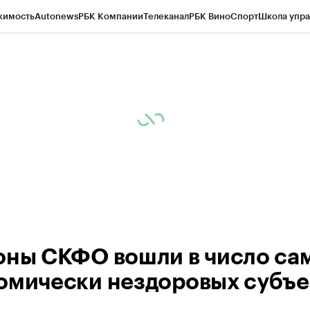
жимость
Autonews
РБК Компании
Телеканал
РБК Вино
Спорт
Школа упра
ипто
РБК Бизнес-среда
Дискуссионный клуб
Исследования
Кредитные 
Экономика
Бизнес
Технологии и медиа
Финансы
Рынок наличной валю
оны СКФО вошли в число са
омически нездоровых субъе