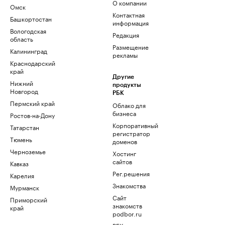
О компании
Омск
Контактная
Башкортостан
информация
Вологодская
Редакция
область
Размещение
Калининград
рекламы
Краснодарский
край
Другие
Нижний
продукты
Новгород
РБК
Пермский край
Облако для
бизнеса
Ростов-на-Дону
Корпоративный
Татарстан
регистратор
Тюмень
доменов
Черноземье
Хостинг
сайтов
Кавказ
Рег.решения
Карелия
Знакомства
Мурманск
Сайт
Приморский
знакомств
край
podbor.ru