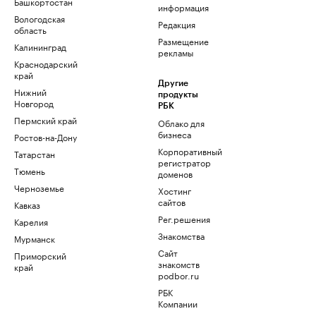
Башкортостан
информация
Вологодская
Редакция
область
Размещение
Калининград
рекламы
Краснодарский
край
Другие
Нижний
продукты
Новгород
РБК
Пермский край
Облако для
бизнеса
Ростов-на-Дону
Корпоративный
Татарстан
регистратор
Тюмень
доменов
Черноземье
Хостинг
сайтов
Кавказ
Рег.решения
Карелия
Знакомства
Мурманск
Сайт
Приморский
знакомств
край
podbor.ru
РБК
Компании