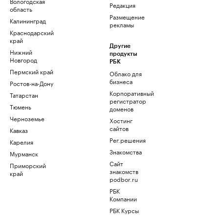
Вологодская
Редакция
область
Размещение
Калининград
рекламы
Краснодарский
край
Другие
Нижний
продукты
Новгород
РБК
Пермский край
Облако для
бизнеса
Ростов-на-Дону
Корпоративный
Татарстан
регистратор
Тюмень
доменов
Черноземье
Хостинг
сайтов
Кавказ
Рег.решения
Карелия
Знакомства
Мурманск
Сайт
Приморский
знакомств
край
podbor.ru
РБК
Компании
РБК Курсы