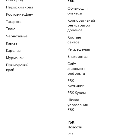
РБК
Пермский край
Облако для
бизнеса
Ростов-на-Дону
Корпоративный
Татарстан
регистратор
Тюмень
доменов
Черноземье
Хостинг
сайтов
Кавказ
Рег.решения
Карелия
Знакомства
Мурманск
Сайт
Приморский
знакомств
край
podbor.ru
РБК
Компании
РБК Курсы
Школа
управления
РБК
РБК
Новости
iOS