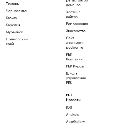
Тюмень
доменов
Черноземье
Хостинг
сайтов
Кавказ
Рег.решения
Карелия
Знакомства
Мурманск
Сайт
Приморский
знакомств
край
podbor.ru
РБК
Компании
РБК Курсы
Школа
управления
РБК
РБК
Новости
iOS
Android
AppGallery