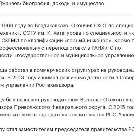
Джанаев: биография, доходы и имущество
 1969 году во Владикавказе. Окончил СКСТ по специа
еханик», СОГУ им. К. Хетагурова по специальности «
— СКГМИ по квалификации «горный инженер». Кроме т
рофессиональную переподготовку в РАНХиГС по
ности «государственное и муниципальное управление
ода работал в коммерческих структурах на руководя
х. В 2013 году занимал различные должности в Севе
ом управлении Ростехнадзора.
оду был назначен руководителем Волжско-Окского уп
дзора Приволжского Федерального округа. С 2015 го
аместителем председателя правительства РСО-Алани
ду стал заместителем председателя правительства Р