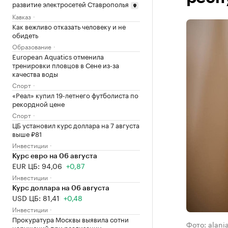
развитие электросетей Ставрополья
Кавказ
Как вежливо отказать человеку и не
обидеть
Образование
European Aquatics отменила
тренировки пловцов в Сене из-за
качества воды
Спорт
«Реал» купил 19-летнего футболиста по
рекордной цене
Спорт
ЦБ установил курс доллара на 7 августа
выше ₽81
Инвестиции
Курс евро на 06 августа
EUR ЦБ: 94,06
+0,87
Инвестиции
Курс доллара на 06 августа
USD ЦБ: 81,41
+0,48
Инвестиции
Прокуратура Москвы выявила сотни
Фото: alania
нарушений при реализации