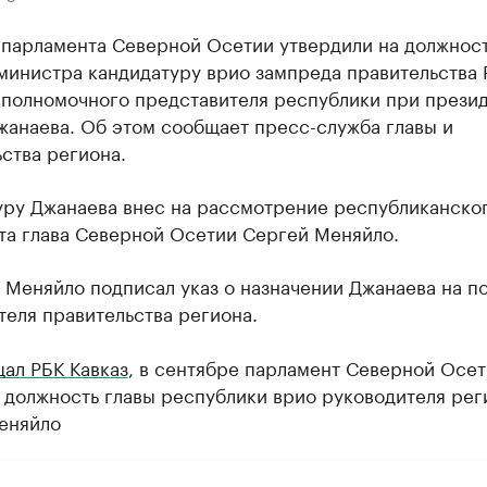
 парламента Северной Осетии утвердили на должнос
министра кандидатуру врио зампреда правительства
 полномочного представителя республики при прези
жанаева. Об этом сообщает пресс-служба главы и
ства региона.
уру Джанаева внес на рассмотрение республиканско
та глава Северной Осетии Сергей Меняйло.
 Меняйло подписал указ о назначении Джанаева на п
еля правительства региона.
ал РБК Кавказ
, в сентябре парламент Северной Осе
 должность главы республики врио руководителя рег
еняйло