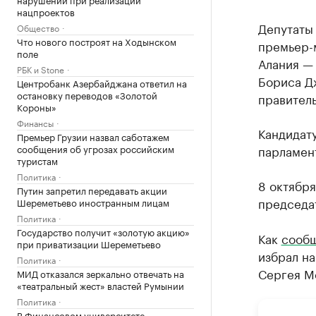
нацпроектов
Депутаты
Общество
Что нового построят на Ходынском
премьер-
поле
Алания —
РБК и Stone
Бориса Д
Центробанк Азербайджана ответил на
остановку переводов «Золотой
правитель
Короны»
Финансы
Кандидат
Премьер Грузии назвал саботажем
сообщения об угрозах российским
парламен
туристам
Политика
8 октября
Путин запретил передавать акции
председат
Шереметьево иностранным лицам
Политика
Государство получит «золотую акцию»
Как
сообщ
при приватизации Шереметьево
избрал на
Политика
Сергея М
МИД отказался зеркально отвечать на
«театральный жест» властей Румынии
Политика
В Финансовом университете