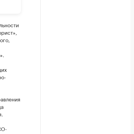
льности
юрист»,
ого,
».
щих
ро-
равления
да
я.
СО-