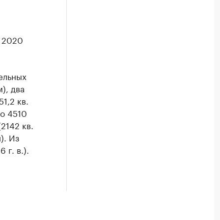
 2020
ельных
м), два
51,2 кв.
до 4510
2142 кв.
). Из
г. в.).