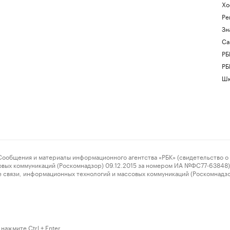
Хо
Ре
Зн
Са
РБ
РБ
Шк
ения и материалы информационного агентства «РБК» (свидетельство о 
овых коммуникаций (Роскомнадзор) 09.12.2015 за номером ИА №ФС77-63848) 
 связи, информационных технологий и массовых коммуникаций (Роскомнадз
нажмите Ctrl + Enter