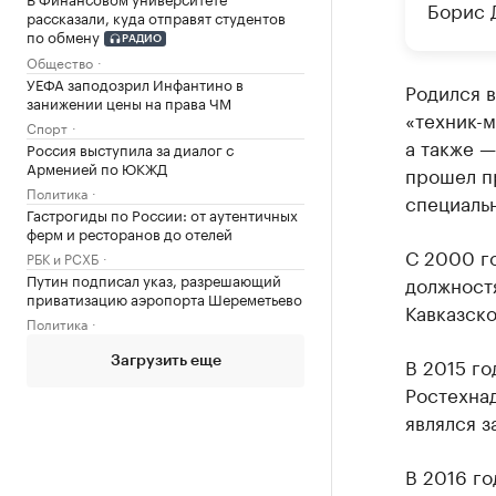
Борис 
рассказали, куда отправят студентов
по обмену
РАДИО
Общество
УЕФА заподозрил Инфантино в
Родился в
занижении цены на права ЧМ
«техник-м
Спорт
а также 
Россия выступила за диалог с
Арменией по ЮКЖД
прошел п
Политика
специаль
Гастрогиды по России: от аутентичных
ферм и ресторанов до отелей
С 2000 г
РБК и РСХБ
Путин подписал указ, разрешающий
должностя
приватизацию аэропорта Шереметьево
Кавказск
Политика
В 2015 г
Загрузить еще
Ростехна
являлся з
В 2016 го