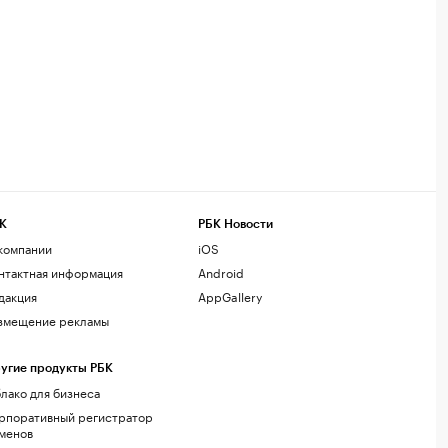
К
РБК Новости
компании
iOS
нтактная информация
Android
дакция
AppGallery
змещение рекламы
угие продукты РБК
лако для бизнеса
рпоративный регистратор
менов