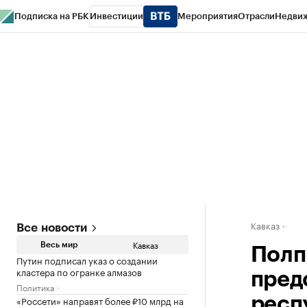
Подписка на РБК
Инвестиции
Мероприятия
Отрасли
Недви
РБК Life
Тренды
Визионеры
Национальные проекты
Город
Стиль
Кр
Конференции СПб
Спецпроекты
Проверка контрагентов
Политика
Кавказ
Все новости
Кавказ
Весь мир
Полп
Путин подписал указ о создании
кластера по огранке алмазов
пред
Политика
«Россети» направят более ₽10 млрд на
респ