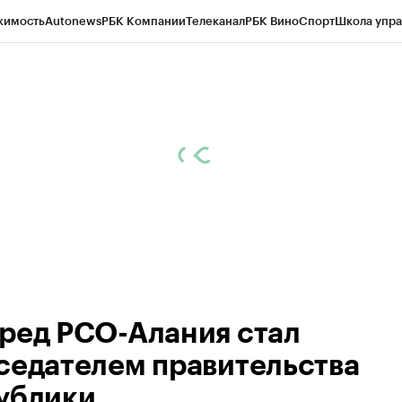
жимость
Autonews
РБК Компании
Телеканал
РБК Вино
Спорт
Школа упра
ипто
РБК Бизнес-среда
Дискуссионный клуб
Исследования
Кредитные 
Экономика
Бизнес
Технологии и медиа
Финансы
Рынок наличной валю
ред РСО-Алания стал
седателем правительства
ублики