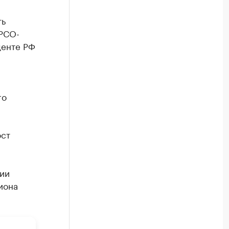
ть
 РСО-
денте РФ
го
ост
тии
иона