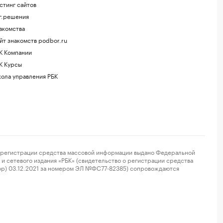
стинг сайтов
г.решения
акомства
йт знакомств podbor.ru
К Компании
К Курсы
ола управления РБК
регистрации средства массовой информации выдано Федеральной
и сетевого издания «РБК» (свидетельство о регистрации средства
ор) 03.12.2021 за номером ЭЛ №ФС77-82385) сопровождаются