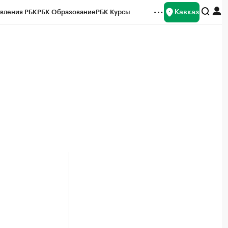
Кавказ
вления РБК
РБК Образование
РБК Курсы
рейтинги
Франшизы
Газета
Спецпроекты СПб
ты