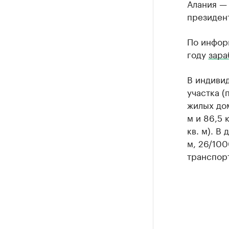
Алания —
президен
По инфор
году
зара
В индивид
участка (п
жилых дома
м и 86,5 
кв. м). В
м, 26/100
транспорт