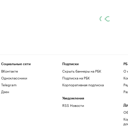
Социальные сети
Подписки
РБ
ВКонтакте
Скрыть баннеры на РБК
О 
Одноклассники
Подписка на РБК
Ко
Telegram
Корпоративная подписка
Ре
Дзен
Ра
Уведомления
RSS Новости
Др
Об
Ко
до