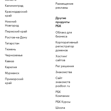
Размещение
Калининград
рекламы
Краснодарский
край
Другие
Нижний
продукты
Новгород
РБК
Пермский край
Облако для
бизнеса
Ростов-на-Дону
Корпоративный
Татарстан
регистратор
Тюмень
доменов
Черноземье
Хостинг
сайтов
Кавказ
Рег.решения
Карелия
Знакомства
Мурманск
Сайт
Приморский
знакомств
край
podbor.ru
РБК
Компании
РБК Курсы
Школа