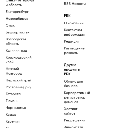
RSS Новости
и область
Екатеринбург
РБК
Новосибирск
О компании
Омск
Контактная
Башкортостан
информация
Вологодская
Редакция
область
Размещение
Калининград
рекламы
Краснодарский
край
Другие
Нижний
продукты
Новгород
РБК
Пермский край
Облако для
бизнеса
Ростов-на-Дону
Корпоративный
Татарстан
регистратор
Тюмень
доменов
Черноземье
Хостинг
сайтов
Кавказ
Рег.решения
Карелия
Знакомства
Мурманск