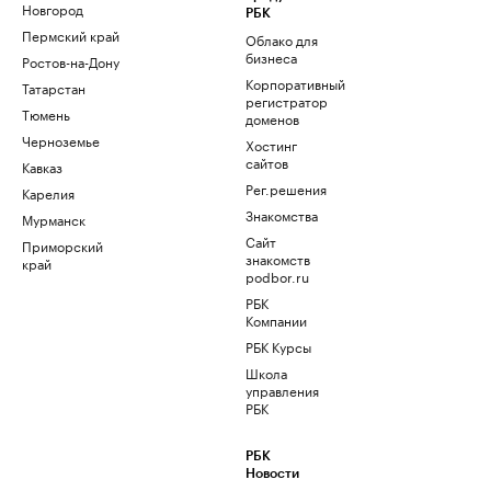
Новгород
РБК
Пермский край
Облако для
бизнеса
Ростов-на-Дону
Корпоративный
Татарстан
регистратор
Тюмень
доменов
Черноземье
Хостинг
сайтов
Кавказ
Рег.решения
Карелия
Знакомства
Мурманск
Сайт
Приморский
знакомств
край
podbor.ru
РБК
Компании
РБК Курсы
Школа
управления
РБК
РБК
Новости