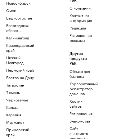
РБК
Новосибирск
О компании
Омск
Контактная
Башкортостан
информация
Вологодская
Редакция
область
Размещение
Калининград
рекламы
Краснодарский
край
Другие
Нижний
продукты
Новгород
РБК
Пермский край
Облако для
бизнеса
Ростов-на-Дону
Корпоративный
Татарстан
регистратор
Тюмень
доменов
Черноземье
Хостинг
сайтов
Кавказ
Рег.решения
Карелия
Знакомства
Мурманск
Сайт
Приморский
знакомств
край
podbor.ru