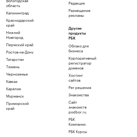
Вологодская
Редакция
область
Размещение
Калининград
рекламы
Краснодарский
край
Другие
Нижний
продукты
Новгород
РБК
Пермский край
Облако для
бизнеса
Ростов-на-Дону
Корпоративный
Татарстан
регистратор
Тюмень
доменов
Черноземье
Хостинг
сайтов
Кавказ
Рег.решения
Карелия
Знакомства
Мурманск
Сайт
Приморский
знакомств
край
podbor.ru
РБК
Компании
РБК Курсы